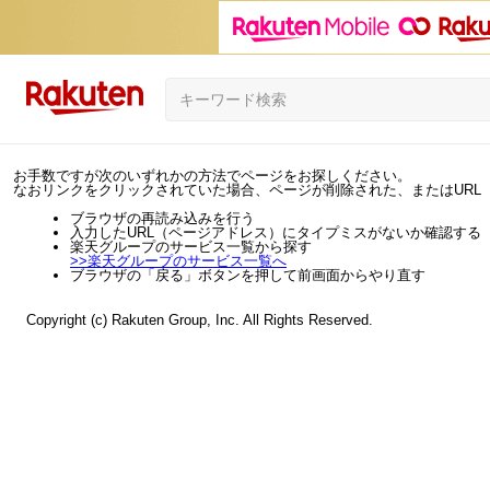
お手数ですが次のいずれかの方法でページをお探しください。
なおリンクをクリックされていた場合、ページが削除された、またはURL
ブラウザの再読み込みを行う
入力したURL（ページアドレス）にタイプミスがないか確認する
楽天グループのサービス一覧から探す
>>
楽天グループのサービス一覧へ
ブラウザの「戻る」ボタンを押して前画面からやり直す
Copyright (c) Rakuten Group, Inc. All Rights Reserved.