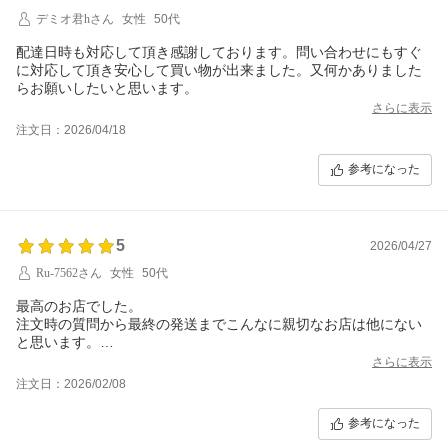
デミオ君hさん
女性
50代
配達日時も対応して頂き感謝しております。問い合わせにもすぐ
に対応して頂き安心して買い物が出来ました。又何かありました
らお願いしたいと思います。
さらに表示
注文日：2026/04/18
参考になった
5
2026/04/27
Ru-7562さん
女性
50代
最高のお店でした。
注文時の質問から最終の発送までこんなに親切なお店は他にない
と思います。
ネットショップはお顔の見えない取引なので事務的に進むお店が
さらに表示
多い中
注文日：2026/02/08
本当にすべてが親切な対応でした。心が暖かくなりました。
商品の包装も大変きれいで、贈り物にも間違いのないお店です。
参考になった
お店選びで迷ったら是非こちらのお店が間違いなくおすすめで