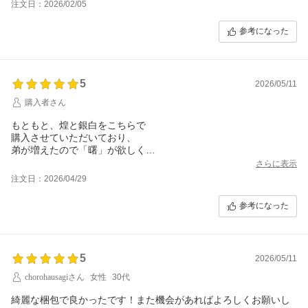
注文日：2026/02/05
参考になった
5
2026/05/11
購入者さん
もともと、煌と銀白をこちらで
購入させていただいており、
弟が増えたので「曙」が欲しく
注文しようとしたら売切れ、、
さらに表示
公式サイトさんも見せていただいたのですが
注文日：2026/04/29
こちらでも曙は売切れ、、
参考になった
出遅れた、、と諦めつつ、ダメ元で
直接電話で問い合わせたところ、
曙の兜はあるが、お盆が売り切れているとのこと。
5
煌と銀白を持っている旨、伝えると、
2026/05/11
煌と銀白はお盆が同じ色なので
chorohausagiさん
女性
30代
もし同じお盆でもよければご用意します、と
臨機応変に対応いただき、
綺麗な梱包で良かったです！また機会があればよろしくお願いし
楽天からの購入でも、備考にその旨書けば