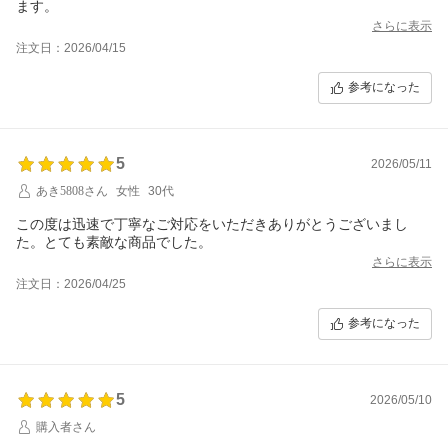
ます。
対応しますとのこと、、！
さらに表示
注文日：2026/04/15
むしろ、おなじお盆の色で揃えれたらなーと思っていたので、素
晴らしい提案をしてくださいました。
参考になった
無事に兜も届き、本当にかっこよくて気に入っています！
売り切れているから、、と諦めていたら
この３つが並ぶ景色は見られなかったです(´；ω；｀)
本当に感謝です。素晴らしいご対応をしてくださり、ありがとう
5
2026/05/11
ございました(´；ω；｀)
あき5808さん
女性
30代
この度は迅速で丁寧なご対応をいただきありがとうございまし
た。とても素敵な商品でした。
さらに表示
注文日：2026/04/25
参考になった
5
2026/05/10
購入者さん