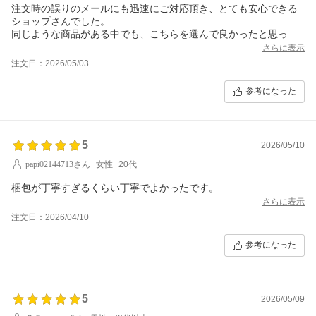
注文時の誤りのメールにも迅速にご対応頂き、とても安心できる
ショップさんでした。
同じような商品がある中でも、こちらを選んで良かったと思って
おります。
さらに表示
ありがとうございました。
注文日：2026/05/03
参考になった
5
2026/05/10
papi02144713さん
女性
20代
梱包が丁寧すぎるくらい丁寧でよかったです。
さらに表示
注文日：2026/04/10
参考になった
5
2026/05/09