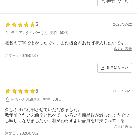
参考になった
5
2026/07/22
テニアンダイバーさん
男性
50代
梱包も丁寧でよかったです。また機会があれば購入したいです。
さらに表示
注文日：2026/07/07
参考になった
5
2026/07/21
伊ちゃん0428さん
男性
50代
久しぶりに利用させていただきました。
数年前？だいぶ前？と比べて、いろいろ商品数が減ったようで少
し寂しくなりましたが、相変わらずよい品質を維持されていると
思いました。
さらに表示
また、利用させていただきたいと思います。
注文日：2026/07/02