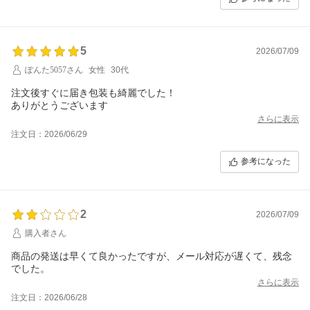
5
2026/07/09
ぽんた5057さん
女性
30代
注文後すぐに届き包装も綺麗でした！
ありがとうございます
さらに表示
注文日：2026/06/29
参考になった
2
2026/07/09
購入者さん
商品の発送は早くて良かったですが、メール対応が遅くて、残念
でした。
さらに表示
注文日：2026/06/28