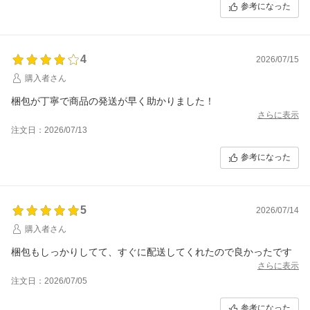
参考になった
4
2026/07/15
購入者さん
梱包が丁寧で商品の発送が早く助かりました！
さらに表示
注文日：2026/07/13
参考になった
5
2026/07/14
購入者さん
梱包もしっかりしてて、すぐに配送してくれたので良かったです
さらに表示
注文日：2026/07/05
参考になった