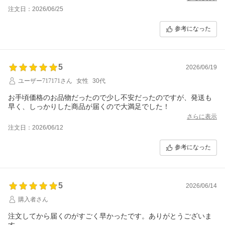
注文日：2026/06/25
参考になった
5
2026/06/19
ユーザー717171さん
女性
30代
お手頃価格のお品物だったので少し不安だったのですが、発送も
早く、しっかりした商品が届くので大満足でした！
さらに表示
注文日：2026/06/12
参考になった
5
2026/06/14
購入者さん
注文してから届くのがすごく早かったです。ありがとうございま
す。