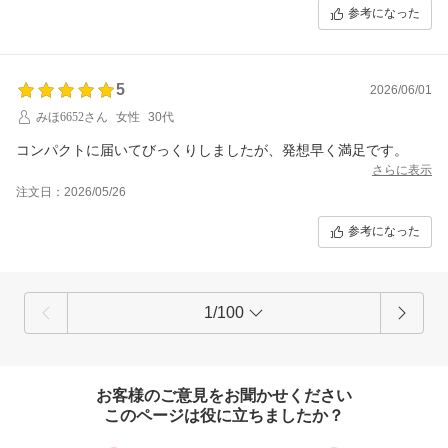
参考になった
5
2026/06/01
みほ6652さん
女性
30代
コンパクトに届いてびっくりしましたが、発想早く満足です。
さらに表示
注文日：2026/05/26
参考になった
1/100
お客様のご意見をお聞かせください
このページは役に立ちましたか？