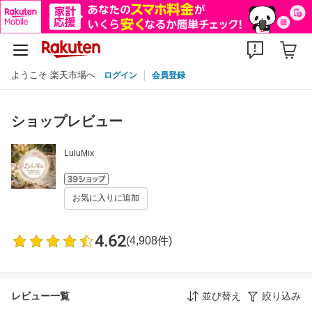
ようこそ 楽天市場へ
ログイン
会員登録
ショップレビュー
LuluMix
お気に入りに追加
4.62
(4,908件)
レビュー一覧
並び替え
絞り込み