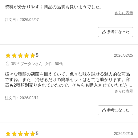
資料が分かりやすく商品の品質も良いようでした。
さらに表示
注文日：2026/02/07
参考になった
5
2026/02/25
3匹のブータンさん
女性
50代
様々な種類の麹菌を揃えていて、色々な味を試せる魅力的な商品
ですね。また、混ぜるだけの簡単セットはとても助かります。容
器も2種類別売りされていたので、そちらも購入させていただきま
した。お陰様で下準備もなく、楽しく味噌を作れることができま
さらに表示
した。あとは待つばかり。
注文日：2026/02/11
今後も日本の麹文化を、大切に育んでいってください。
参考になった
5
2026/02/15