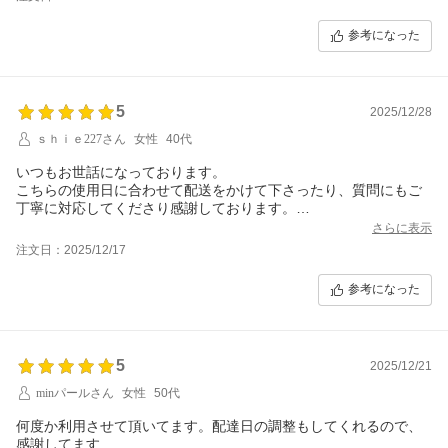
参考になった
5
2025/12/28
ｓｈｉｅ227さん
女性
40代
いつもお世話になっております。
こちらの使用日に合わせて配送をかけて下さったり、質問にもご
丁寧に対応してくださり感謝しております。
味噌の説明のパンフレットの内容も濃く、とても参考になりまし
さらに表示
た。
注文日：2025/12/17
味噌作り自体は、以前にも購入させていただいているので、間違
いのないショップさんだと確信しております。
参考になった
ありがとうございました。
またお願いすると思います。
5
2025/12/21
minパールさん
女性
50代
何度か利用させて頂いてます。配達日の調整もしてくれるので、
感謝してます