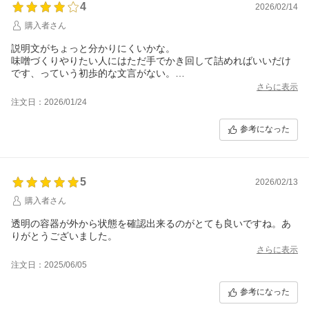
4
2026/02/14
購入者さん
説明文がちょっと分かりにくいかな。
味噌づくりやりたい人にはただ手でかき回して詰めればいいだけ
です、っていう初歩的な文言がない。
当たり前過ぎることも初心者は分からないです。
さらに表示
あれもできます、これもできます、というのもいいと思いますが
注文日：2026/01/24
私のようにとりあえず自家製の味噌作りを手軽に挑戦してみたい
人が買うセットなんじゃないですか？よく分かってなかったのでA
参考になった
Iや友達にききました。商品自体は問題ないです、半年後以降たの
しみです。ありがとうございました!
5
2026/02/13
購入者さん
透明の容器が外から状態を確認出来るのがとても良いですね。あ
りがとうございました。
さらに表示
注文日：2025/06/05
参考になった