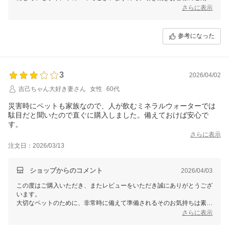
にお応えできるよう努めてまいります。
さらに表示
何かお気付きの点やご要望がございましたら、どうぞお気軽にお知らせ
ください。今後ともどうぞよろしくお願いいたします。
参考になった
3
2026/04/02
吉己ちゃん大好き妻さん
女性
60代
災害時にペットも家族なので、人が飲むミネラルウォーターでは
駄目だと聞いたので直ぐに購入しました。備えておけば安心で
す。
さらに表示
注文日：2026/03/13
ショップからのコメント
2026/04/03
この度はご購入いただき、またレビューをいただき誠にありがとうござ
います。
大切なペットのために、非常時に備えて準備されるそのお気持ちは素晴
らしいと思います。
さらに表示
このペット専用の水は不純物ゼロの純水ですので安心してお使いいただ
けます。