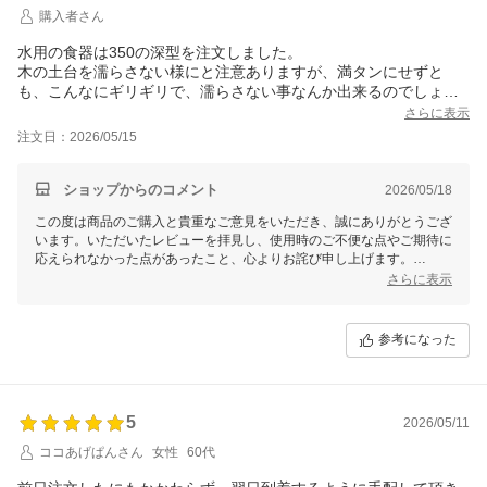
購入者さん
水用の食器は350の深型を注文しました。
木の土台を濡らさない様にと注意ありますが、満タンにせずと
も、こんなにギリギリで、濡らさない事なんか出来るのでしょう
か？
さらに表示
土台もLを頼んだので、もっと高さがあるのかと思ってましたが、
注文日：2026/05/15
これでは今とあまり変わりはないです。
ペットのサイズによりLかどうか、だけではなく、土台自体の高さ
ショップからのコメント
2026/05/18
この度は商品のご購入と貴重なご意見をいただき、誠にありがとうござ
います。いただいたレビューを拝見し、使用時のご不便な点やご期待に
応えられなかった点があったこと、心よりお詫び申し上げます。
さらに表示
食器台に関するご指摘、また商品説明における詳細な情報不足について
ですが、食器台の高さに関しては、商品ページに記載しておりますが、
さらに目立つように工夫してまいります。
参考になった
いただいたお声を参考に、他のお客様にも使いやすい、お求めに応えら
れる商品をご提供できるよう、さらに努めてまいります。もし他にお気
づきの点やご質問がございましたら、ぜひお聞かせください。今後とも
引き続きよろしくお願いいたします。
5
2026/05/11
ココあげぱんさん
女性
60代