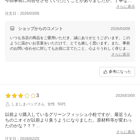
今回事前に問合せさせていただくことがありましたが、丁寧なお
返事をすぐにいただけて大変助かりました。毎回とても誠実に寄
さらに表示
り添っていただけるお店なので、すっかりファンです。いつも本
注文日：2026/03/06
当にありがとうございます。今後共よろしくお願いいたします！
ショップからのコメント
2026/03/09
いつも当店の商品をご愛用いただき、誠にありがとうございます。この
ように温かいお言葉をいただけて、とても嬉しく思います。また、事前
のお問い合わせに対してもお役に立てたこと、心よりうれしく存じま
す。
さらに表示
お客様が快適にお買い物をしていただけるよう、これからも誠実で丁寧
な対応を心掛けてまいります。いつでもお気軽にご相談いただければ幸
参考になった
いです。
引き続きお客様にご満足いただける商品とサービスをお届けできるよう
精進してまいりますので、今後ともどうぞよろしくお願いいたします！
3
2026/03/05
しましまバッグさん
女性
50代
以前より購入しているグリーンフィッシュ小粒ですが、最近うん
ちのニオイが以前より臭うようになりました。原材料等が変わっ
たのかな？？？
商品としては満足しています。
さらに表示
注文日：2026/02/25