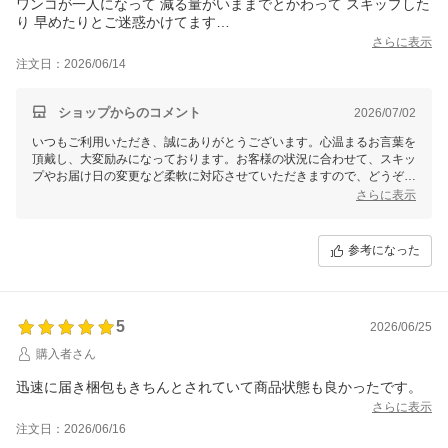
ワンコが一人になって 減る量がいままでとかわって スキップした
り 早めたりとご迷惑かけてます
これからも続けていきたいので よろしくお願いします
さらに表示
丁寧で親切なショップさんです
注文日：2026/06/14
ショップからのコメント
2026/07/02
いつもご利用いただき、誠にありがとうございます。心温まるお言葉を
頂戴し、大変励みになっております。お客様の状況に合わせて、スキッ
プやお届け日の変更など柔軟に対応させていただきますので、どうぞご
遠慮なくお申し付けください。これからも安心してご利用いただけるよ
さらに表示
う努めてまいりますので、引き続きよろしくお願い申し上げます。ワン
ちゃんもお気に召してくださる商品をお届けできるよう、スタッフ一同
精一杯努力いたします。今後とも末長くご愛顧いただけますと幸いで
参考になった
す。
5
2026/06/25
購入者さん
迅速に届き梱包もきちんとされていて商品状態も良かったです。
さらに表示
注文日：2026/06/16