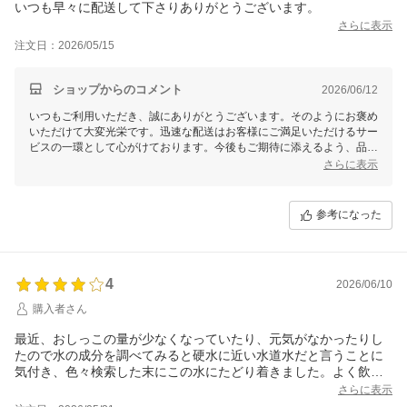
いつも早々に配送して下さりありがとうございます。
さらに表示
注文日：2026/05/15
ショップからのコメント
2026/06/12
いつもご利用いただき、誠にありがとうございます。そのようにお褒め
いただけて大変光栄です。迅速な配送はお客様にご満足いただけるサー
ビスの一環として心がけております。今後もご期待に添えるよう、品
質・スピード共に努力を続けてまいります。またのご利用を心よりお待
さらに表示
ちしております。
参考になった
4
2026/06/10
購入者さん
最近、おしっこの量が少なくなっていたり、元気がなかったりし
たので水の成分を調べてみると硬水に近い水道水だと言うことに
気付き、色々検索した末にこの水にたどり着きました。よく飲み
ます。1ヶ月ほど飲ませてみたらおしっこの量ももとにもどり、元
さらに表示
気いっぱい過ごしています。少し高価ではありますが、愛猫がい