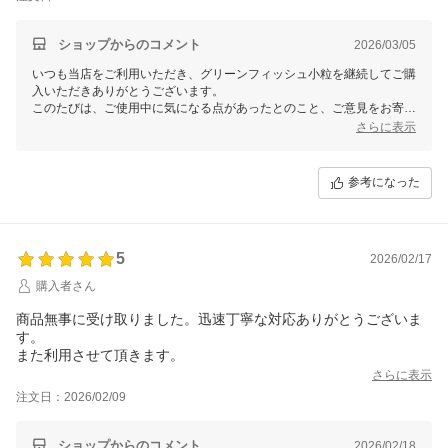
ショップからのコメント
2026/03/05
いつも当店をご利用いただき、グリーンフィッシュ小粒を継続してご購
入いただきありがとうございます。
このたびは、ご使用中に気になる点があったとのこと、ご意見をお寄せ
いただき感謝申し上げます。
さらに表示
商品の原材料に関してですが、製造元の情報に基づき、特段の変更が行
われたという通知はございません。ただ、保管環境や季節の変化などが
参考になった
影響を与える可能性もございます。また、ワンちゃんの体調や食事内容
の変化などからも、便の状態やニオイが変わることがあるようです。
もし引き続き気になることがございましたら、ご利用の動物病院にご相
談いただくのも一つの手段かと思います。商品に関しましてもさらにご
5
2026/02/17
不明な点があればお気軽にお問い合わせください。引き続き、安心して
購入者さん
お使いいただける商品をお届けできるよう努めてまいります。
商品無事に受け取りました。迅速丁寧な対応ありがとうございま
今後とも何卒よろしくお願いいたします。
す。
また利用させて頂きます。
さらに表示
注文日：2026/02/09
ショップからのコメント
2026/02/18