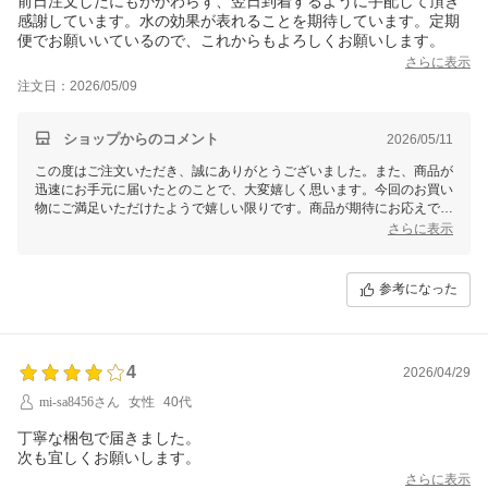
前日注文したにもかかわらず、翌日到着するように手配して頂き
感謝しています。水の効果が表れることを期待しています。定期
便でお願いいているので、これからもよろしくお願いします。
さらに表示
注文日：2026/05/09
ショップからのコメント
2026/05/11
この度はご注文いただき、誠にありがとうございました。また、商品が
迅速にお手元に届いたとのことで、大変嬉しく思います。今回のお買い
物にご満足いただけたようで嬉しい限りです。商品が期待にお応えでき
るよう精一杯努めてまいりますので、今後とも変わらぬご愛顧を賜りま
さらに表示
すようお願い申し上げます。
定期便のご利用もありがとうございます。今後もご不明点やご要望など
参考になった
がございましたら、どうぞお気軽にお問い合わせください。引き続き、
よろしくお願いいたします。
4
2026/04/29
mi-sa8456さん
女性
40代
丁寧な梱包で届きました。
次も宜しくお願いします。
さらに表示