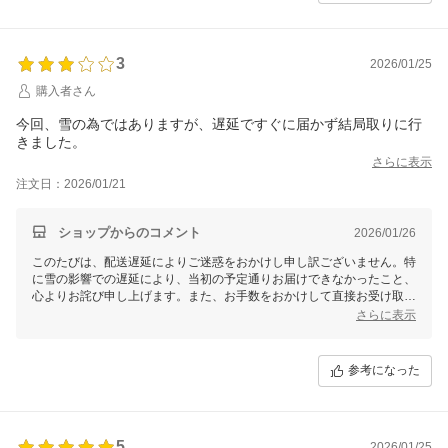
3
2026/01/25
購入者さん
今回、雪の為ではありますが、遅延ですぐに届かず結局取りに行
きました。
さらに表示
注文日：2026/01/21
ショップからのコメント
2026/01/26
このたびは、配送遅延によりご迷惑をおかけし申し訳ございません。特
に雪の影響での遅延により、当初の予定通りお届けできなかったこと、
心よりお詫び申し上げます。また、お手数をおかけして直接お受け取り
いただくことになり、大変申し訳なく思っております。
さらに表示
今後は、より迅速で確実な配送が行えるよう、配送状況の確認や対応に
ついて改めて見直しを行ってまいります。もし次回以降、配送に関する
参考になった
ご要望や特別な事情がございましたら、ぜひお気軽にお知らせくださ
い。また、今回の件で何か他にご不便がございましたら、どうぞご連絡
いただければ幸いです。
このたびは誠に申し訳ありませんでした。引き続きお客様の信頼を得ら
5
2026/01/25