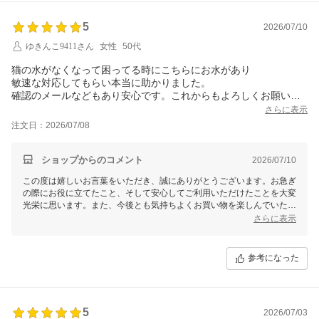
5
2026/07/10
ゆきんこ9411さん
女性
50代
猫の水がなくなって困ってる時にこちらにお水があり
敏速な対応してもらい本当に助かりました。
確認のメールなどもあり安心です。これからもよろしくお願いし
ます。とてもいいお店です。
さらに表示
注文日：2026/07/08
ショップからのコメント
2026/07/10
この度は嬉しいお言葉をいただき、誠にありがとうございます。お急ぎ
の際にお役に立てたこと、そして安心してご利用いただけたことを大変
光栄に思います。また、今後とも気持ちよくお買い物を楽しんでいただ
けるよう、丁寧な対応を心掛けてまいります。これからもどうぞよろし
さらに表示
くお願いいたします。
参考になった
5
2026/07/03