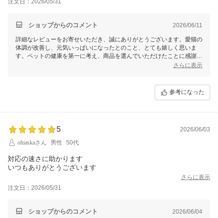
注文日：2026/05/31
つまでも元気で生活できるようにと定期購入してます。
ショップからのコメント
2026/06/11
詳細なレビューをお寄せいただき、誠にありがとうございます。愛猫の
体調が改善し、元気いっぱいになったとのこと、とても嬉しく思いま
す。ペットの健康を第一に考え、商品を選んでいただけたことに感謝申
し上げます。
さらに表示
また、継続してご使用されているとのこと、大切な愛猫の健康維持のた
めに私どもの商品がお役に立てて光栄です。確かに少し高価に感じられ
参考になった
るかもしれませんが、愛猫の元気な生活が続くことが何よりですね。
これからもご満足いただける商品をご提供できるよう努めてまいります
ので、何か気になる点やご要望がございましたら、いつでもお気軽にお
知らせください。引き続き、どうぞよろしくお願いいたします。
5
2026/06/03
ohiaskaさん
男性
50代
対応の速さに助かります
いつもありがとうございます
さらに表示
注文日：2026/05/31
ショップからのコメント
2026/06/04