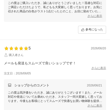
この度はご購入いただき、誠にありがとうございました！迅速な対応に
ご満足いただけたようで、私どもも大変嬉しく思っております。お気に
召された商品の白色がラスト1点だったとのこと、お目に留めていただ
けて光栄です。
さらに表示
お揃いコーデを楽しむご予定とのことですが、素敵な時間をお過ごしい
ただければ幸いです。これからもお客様の期待にお応えできるよう努め
参考になった
てまいります。またのご利用を心よりお待ちしております。
5
2026/06/20
購入者さん
メールも発送もスムーズで良いショップです！
さらに表示
注文日：2026/06/05
ショップからのコメント
2026/06/21
この度は高評価をいただき、誠にありがとうございます！また、メール
対応や発送についてお褒めいただき、スタッフ一同大変嬉しく思ってお
ります。今後もお客様にとってスムーズで快適なお買い物体験を提供で
きるよう、努力してまいります。またのご利用を心よりお待ちしており
さらに表示
ます！