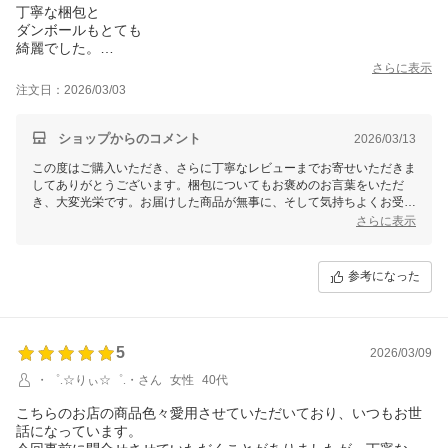
丁寧な梱包と
ダンボールもとても
綺麗でした。
室内に持ち込み開封
さらに表示
出来るレベルでした。
注文日：2026/03/03
ショップからのコメント
2026/03/13
この度はご購入いただき、さらに丁寧なレビューまでお寄せいただきま
してありがとうございます。梱包についてもお褒めのお言葉をいただ
き、大変光栄です。お届けした商品が無事に、そして気持ちよくお受け
取りいただけたようで安心しました。引き続き、より良いサービスを提
さらに表示
供できるよう努力してまいります。またのご利用を心よりお待ちしてお
ります。
参考になった
5
2026/03/09
・゜.☆りぃ☆゜.・さん
女性
40代
こちらのお店の商品色々愛用させていただいており、いつもお世
話になっています。