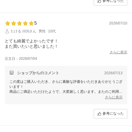
参考になった
また何かご要望や気になる点があれば、ぜひお気軽にお聞かせくださ
い。引き続きお客様にご満足いただける商品をお届けできるよう努めて
まいりますので、どうぞよろしくお願いいたします。
5
2026/07/10
たける.1026さん
男性
10代
とても綺麗でよかったです！
また買いたいと思いました！
さらに表示
注文日：2026/07/04
ショップからのコメント
2026/07/13
この度はご購入いただき、さらに素敵な評価をいただきありがとうござ
います！
商品にご満足いただけたようで、大変嬉しく思います。またのご利用を
心よりお待ちしております。お気軽にお立ち寄りくださいませ！
さらに表示
参考になった