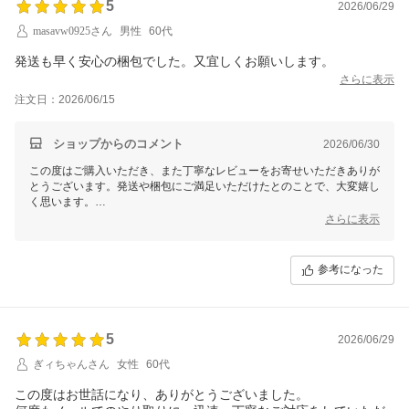
5
2026/06/29
masavw0925さん
男性
60代
発送も早く安心の梱包でした。又宜しくお願いします。
さらに表示
注文日：2026/06/15
ショップからのコメント
2026/06/30
この度はご購入いただき、また丁寧なレビューをお寄せいただきありが
とうございます。発送や梱包にご満足いただけたとのことで、大変嬉し
く思います。
さらに表示
「また宜しくお願いします」とのお言葉、大変励みになります。今後と
もお客様に喜んでいただけるサービスを心掛けて参りますので、ぜひま
たのご利用をお待ちしております。
参考になった
5
2026/06/29
ぎィちゃんさん
女性
60代
この度はお世話になり、ありがとうございました。