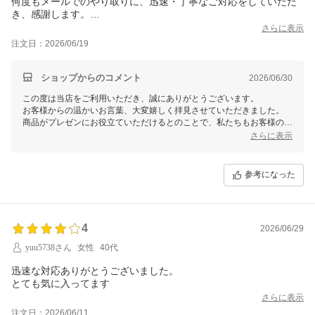
何度もメールでのやり取りに、迅速・丁寧なご対応をしていただ
き、感謝します。
この商品を使って、プレゼンできます。
さらに表示
ありがとうございました。
注文日：2026/06/19
ショップからのコメント
2026/06/30
この度は当店をご利用いただき、誠にありがとうございます。
お客様からの温かいお言葉、大変嬉しく拝見させていただきました。
商品がプレゼンにお役立ていただけるとのことで、私たちもお客様のお
役に立てたことを光栄に思います。
さらに表示
これからも迅速かつ丁寧な対応を心がけてまいりますので、また何かご
ざいましたらお気軽にお知らせください。今後ともどうぞよろしくお願
参考になった
いいたします。
4
2026/06/29
yuu5738さん
女性
40代
迅速な対応ありがとうございました。
とても気に入ってます
さらに表示
注文日：2026/06/11