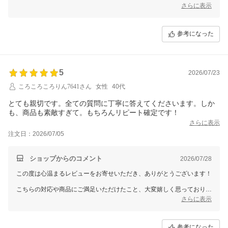
同じ商品を再度選んでいただけたことが、何よりの励みとなります。
さらに表示
これからも安心してお買い物いただけるよう、商品の品質やサービス向
上に努めてまいります。何かご不明な点やご意見がございましたら、い
参考になった
つでもお気軽にご連絡ください。またのご利用を心よりお待ちしており
ます。
5
2026/07/23
ころころころりん7641さん
女性
40代
とても親切です。全ての質問に丁寧に答えてくださいます。しか
も、商品も素敵すぎて。もちろんリピート確定です！
さらに表示
注文日：2026/07/05
ショップからのコメント
2026/07/28
この度は心温まるレビューをお寄せいただき、ありがとうございます！
こちらの対応や商品にご満足いただけたこと、大変嬉しく思っておりま
す。
さらに表示
リピート確定とのお言葉に感激いたしました。
今後もさらにご期待にお応えできるよう努めてまいります。
参考になった