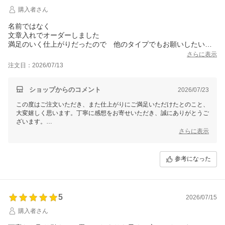
購入者さん
名前ではなく
文章入れでオーダーしました
満足のいく仕上がりだったので 他のタイプでもお願いしたいと
思っています
さらに表示
注文日：2026/07/13
ショップからのコメント
2026/07/23
この度はご注文いただき、また仕上がりにご満足いただけたとのこと、
大変嬉しく思います。丁寧に感想をお寄せいただき、誠にありがとうご
ざいます。
さらに表示
他のタイプでのご注文をご検討いただいているとのこと。
引き続き、お客様にお喜びいただける商品をご提供できるよう、心を込
めて対応させていただきます。何かご不明点やご希望がありましたら、
参考になった
ぜひお気軽にお問い合わせください。
今後ともご愛顧のほど、よろしくお願い申し上げます。
5
2026/07/15
購入者さん