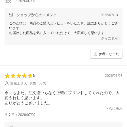
注文日：2026/07/01
ショップからのコメント
2026/07/13
このたびは、商品のご購入とレビューをいただき、誠にありがとうござ
います！
お届けした商品を気に入っていただけて、大変嬉しく思います。
さらに表示
迅速な対応についてもお褒めの言葉をいただき、励みになります。
今後ともお客様にご満足いただける商品作りに努めてまいりますので、
またのご利用を心よりお待ちしております。
参考になった
何かご不明点やお気付きの点がございましたら、気軽にお問い合わせく
ださいませ。
ありがとうございました。
5
2026/07/07
彩魔王さん
男性
50代
今回もまた、注文違いもなく正確にプリントしてくれたので、大
変うれしく思います。
ありがとうございました。
さらに表示
注文日：2026/07/01