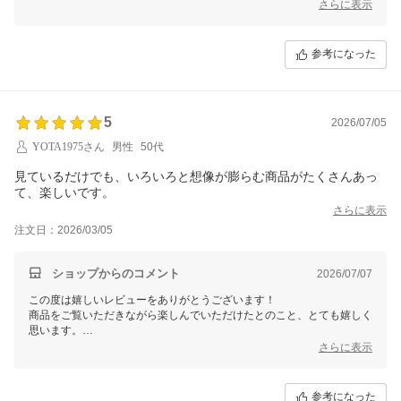
これからもお客様に迅速かつスムーズなお買い物体験をお届けできるよ
さらに表示
う、
スタッフ一同努めてまいります。引き続きのご利用を心よりお待ちして
おります。
参考になった
5
2026/07/05
YOTA1975さん
男性
50代
見ているだけでも、いろいろと想像が膨らむ商品がたくさんあっ
て、楽しいです。
さらに表示
注文日：2026/03/05
ショップからのコメント
2026/07/07
この度は嬉しいレビューをありがとうございます！
商品をご覧いただきながら楽しんでいただけたとのこと、とても嬉しく
思います。
これからも、想像力を掻き立てるような魅力的な商品をお届けできるよ
さらに表示
う努めてまいります。ぜひまたご利用いただき、楽しい時間をお過ごし
くださるとうれしいです。今後ともどうぞよろしくお願いいたします！
参考になった