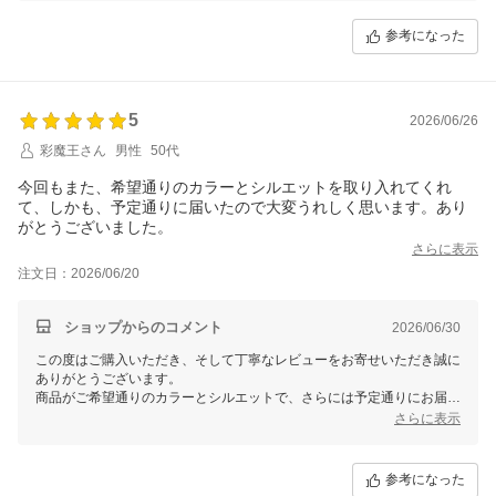
いただき、誠にありがとうございました！
参考になった
5
2026/06/26
彩魔王さん
男性
50代
今回もまた、希望通りのカラーとシルエットを取り入れてくれ
て、しかも、予定通りに届いたので大変うれしく思います。あり
がとうございました。
さらに表示
注文日：2026/06/20
ショップからのコメント
2026/06/30
この度はご購入いただき、そして丁寧なレビューをお寄せいただき誠に
ありがとうございます。
商品がご希望通りのカラーとシルエットで、さらには予定通りにお届け
できたことをお喜びいただけて私たちもとても嬉しいです。
さらに表示
お客様の満足が私たちにとって何よりの励みとなります。今後もご期待
に添える商品をお届けできるよう、努力を続けて参ります。引き続きご
参考になった
愛顧のほどよろしくお願いいたします。何かございましたらいつでもお