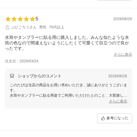
気軽にご連絡くださいませ。
5
2026/06/26
ぶひごろうさん
男性
70代以上
水筒やタンブラーに貼る用に購入しました。みんな似たような水
筒の色なので間違えないようにしたくて可愛くて目立つので良か
ったです。
さらに表示
注文日：2026/03/24
ショップからのコメント
2026/06/26
このたびは当店の商品をお買い求めいただき、誠にありがとうございま
す。
水筒やタンブラーに貼る用途でご利用いただけたとのこと、大変嬉しく
思います。
さらに表示
また、「可愛くて目立つ」という点を気に入っていただけたようで、ス
タッフ一同励みになります。
参考になった
皆さまの生活に便利さや楽しさをプラスできる商品をこれからもご提供
できるよう努めてまいります。また何かお気づきの点やご要望がありま
したら、ぜひお気軽にお知らせください。
引き続きよろしくお願いいたします！