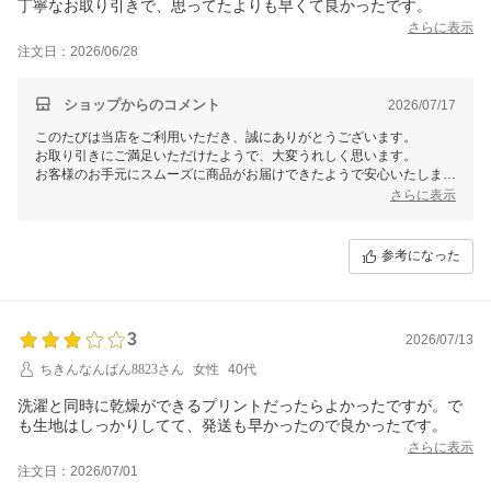
丁寧なお取り引きで、思ってたよりも早くて良かったです。
さらに表示
注文日：2026/06/28
ショップからのコメント
2026/07/17
このたびは当店をご利用いただき、誠にありがとうございます。
お取り引きにご満足いただけたようで、大変うれしく思います。
お客様のお手元にスムーズに商品がお届けできたようで安心いたしまし
た。
さらに表示
今後とも、迅速かつ丁寧な対応を心掛け、お客様により良いサービスを
提供できるよう努めてまいります。またのご利用を心よりお待ち申し上
参考になった
げております。
3
2026/07/13
ちきんなんばん8823さん
女性
40代
洗濯と同時に乾燥ができるプリントだったらよかったですが。で
も生地はしっかりしてて、発送も早かったので良かったです。
さらに表示
注文日：2026/07/01