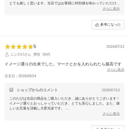
とても嬉しく思います。当店ではお客様に特別感を味わっていただける
商品をお届けすることを大切にしております。
さらに表示
これからも、お客様にお気に入りと言っていただける商品を取り揃えて
まいりますので、ぜひまたのご利用を心よりお待ちしております。
参考になった
ありがとうございました！
5
2026/07/12
ニシ5515さん
男性
50代
イメージ通りの出来でした。マークとかを入れられたら最高です
さらに表示
注文日：2026/06/24
ショップからのコメント
2026/07/13
このたびは当店の商品をご購入いただき、誠にありがとうございます！
イメージ通りとおっしゃっていただき、とても安心しました。また、嬉
しいお言葉を頂戴し大変光栄です。
さらに表示
マークやロゴなどを加えることについて
今後の参考とさせていただきます。
変貴重なご意見をありがとうございます。