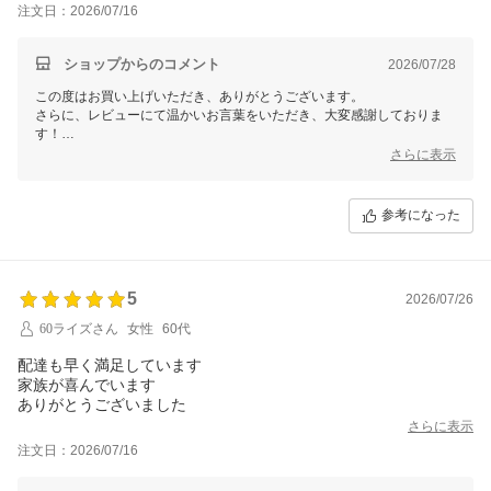
注文日：2026/07/16
ショップからのコメント
2026/07/28
この度はお買い上げいただき、ありがとうございます。
さらに、レビューにて温かいお言葉をいただき、大変感謝しておりま
す！
商品をお気に召していただけたとのこと、私たちもとても嬉しいです。
さらに表示
また、対応についてもお褒めいただき光栄です。今後ともお客様にご満
足いただけるサービスを心掛けてまいります。何かお気づきの点やご要
参考になった
望がありましたら、どうぞお気軽にお問い合わせください。またのご利
用を心よりお待ちしております。
5
2026/07/26
60ライズさん
女性
60代
配達も早く満足しています
家族が喜んでいます
ありがとうございました
さらに表示
注文日：2026/07/16