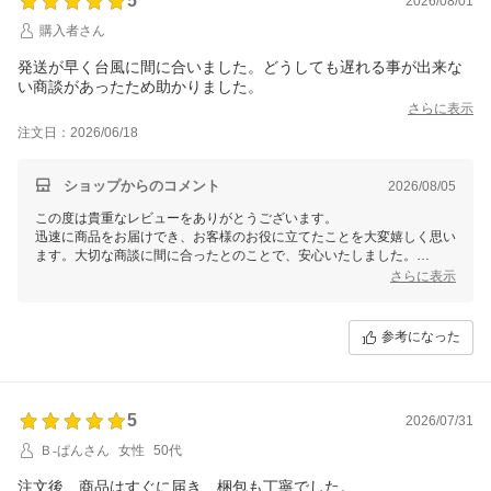
5
2026/08/01
購入者さん
発送が早く台風に間に合いました。どうしても遅れる事が出来な
い商談があったため助かりました。
さらに表示
注文日：2026/06/18
ショップからのコメント
2026/08/05
この度は貴重なレビューをありがとうございます。
迅速に商品をお届けでき、お客様のお役に立てたことを大変嬉しく思い
ます。大切な商談に間に合ったとのことで、安心いたしました。
さらに表示
またの機会がございましたら、ご利用いただけますと幸いです。
この度は、当店をご利用いただきまして誠にありがとうございました。
参考になった
5
2026/07/31
Ｂ-ぱんさん
女性
50代
注文後、商品はすぐに届き、梱包も丁寧でした。