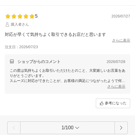
5
2026/07/27
購入者さん
対応が早くて気持ちよく取引できるお店だと思います
さらに表示
注文日：2026/07/23
ショップからのコメント
2026/07/28
この度は気持ちよくお取引いただけたとのこと、大変嬉しいお言葉をあ
りがとうございます。
スムーズに対応ができたことが、お客様の満足につながったようで何よ
りでございます。今後も迅速で丁寧な対応を心掛け、より良いサービス
さらに表示
をご提供できるよう努めてまいります。何かご不明な点やお気づきの点
がございましたら、いつでもお気軽にご連絡ください。今後ともどうぞ
よろしくお願いいたします。
参考になった
1/100