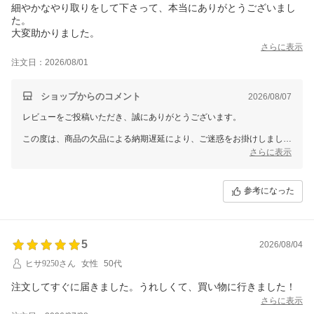
細やかなやり取りをして下さって、本当にありがとうございまし
た。
大変助かりました。
さらに表示
注文日：2026/08/01
ショップからのコメント
2026/08/07
レビューをご投稿いただき、誠にありがとうございます。
この度は、商品の欠品による納期遅延により、ご迷惑をお掛けしました
こと、改めて深くお詫び申し上げます。
さらに表示
そのような中にもかかわらず、温かいお言葉を頂戴し、スタッフ一同心
より感謝申し上げます。
参考になった
またご利用いただける機会がございましたら、ご期待にお応えできるよ
う、より一層努めてまいります。
この度は当店をご利用いただき、誠にありがとうございました。
5
2026/08/04
ヒサ9250さん
女性
50代
注文してすぐに届きました。うれしくて、買い物に行きました！
さらに表示