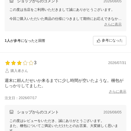
ショップからのコメント
2026/08/05
この度は当店をご利用いただきまして誠にありがとうございます。
今回ご購入いただいた商品の仕様につきまして期待にお応えできなかっ
たこと、大変心苦しく思います。
さらに表示
いただいたご意見を真摯に受け止め、より良い商品やサービスを提供で
きるよう努めさせていただきます。
参考になった
1人
が参考になったと回答
貴重なご意見をいただき誠にありがとうございました。
3
2026/07/31
購入者さん
週末に頼んだせいか来るまでに少し時間が空いたような。梱包が
しっかりしてました。
さらに表示
注文日：2026/07/17
ショップからのコメント
2026/08/05
この度はレビューをいただき、誠にありがとうございます。
また、梱包についてご満足いただけたとのお言葉、大変嬉しく思いま
す。