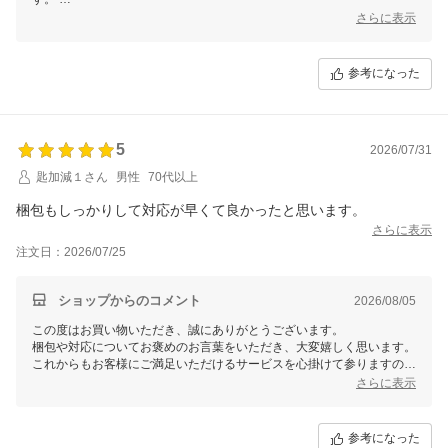
さらに表示
お客様にご認識いただいております通り、今回休業日である土日を挟ん
でしまいました為、週明け月曜日の発送とさせていただいておりまし
た。
参考になった
お待たせしてしまい申し訳ございませんが、何卒ご理解いただけますと
幸いです。
またの機会がございましたら、ご利用いただけますと幸いです。
この度は、当店をご利用いただきまして誠にありがとうございました。
5
2026/07/31
匙加減１さん
男性
70代以上
梱包もしっかりして対応が早くて良かったと思います。
さらに表示
注文日：2026/07/25
ショップからのコメント
2026/08/05
この度はお買い物いただき、誠にありがとうございます。
梱包や対応についてお褒めのお言葉をいただき、大変嬉しく思います。
これからもお客様にご満足いただけるサービスを心掛けて参りますの
で、またのご利用を心よりお待ちしております。
さらに表示
この度は、当店をご利用いただきまして誠にありがとうございました。
参考になった