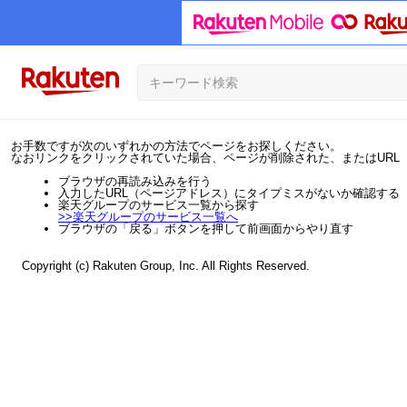
お手数ですが次のいずれかの方法でページをお探しください。
なおリンクをクリックされていた場合、ページが削除された、またはURL
ブラウザの再読み込みを行う
入力したURL（ページアドレス）にタイプミスがないか確認する
楽天グループのサービス一覧から探す
>>
楽天グループのサービス一覧へ
ブラウザの「戻る」ボタンを押して前画面からやり直す
Copyright (c) Rakuten Group, Inc. All Rights Reserved.