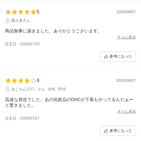
5
2026/08/07
購入者さん
商品無事に届きました。ありがとうございます。
さらに表示
注文日：2026/07/25
参考になった
4
2026/08/07
あこちん1215」さん
女性
50代
迅速な発送でした。あの化粧品のDHCが下着もやってるんだぁー
と驚きました。
さらに表示
注文日：2026/07/27
参考になった