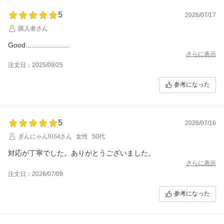
5
2026/07/17
購入者さん
Good......................
さらに表示
注文日：2025/09/25
参考になった
5
2026/07/16
ぎんにゃん9164さん
女性
50代
対応が丁寧でした。ありがとうございました。
さらに表示
注文日：2026/07/09
参考になった