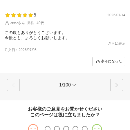
5
2026/07/14
oruseさん
男性
40代
この度もありがとうございます。
今後とも、よろしくお願いします。
さらに表示
注文日：2026/07/05
参考になった
1/100
お客様のご意見をお聞かせください
このページは役に立ちましたか？