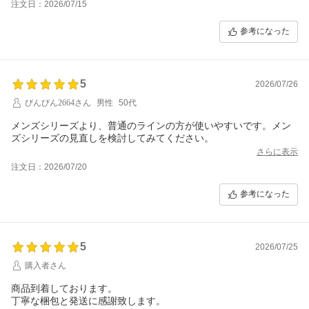
注文日：2026/07/15
参考になった
5
2026/07/26
びんびん2664さん
男性
50代
メンズシリーズより、普通のラインの方が使いやすいです。メン
ズシリーズの見直しを検討してみてください。
さらに表示
注文日：2026/07/20
参考になった
5
2026/07/25
購入者さん
商品到着しております。
丁寧な梱包と発送に感謝致します。