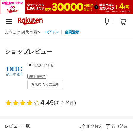
ようこそ 楽天市場へ
ログイン
会員登録
ショップレビュー
DHC楽天市場店
お気に入りに追加
4.49
(35,524件)
レビュー一覧
並び替え
絞り込み