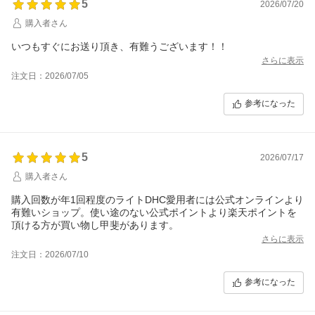
5
2026/07/20
購入者さん
いつもすぐにお送り頂き、有難うございます！！
さらに表示
注文日：2026/07/05
参考になった
5
2026/07/17
購入者さん
購入回数が年1回程度のライトDHC愛用者には公式オンラインより
有難いショップ。使い途のない公式ポイントより楽天ポイントを
頂ける方が買い物し甲斐があります。
さらに表示
注文日：2026/07/10
参考になった