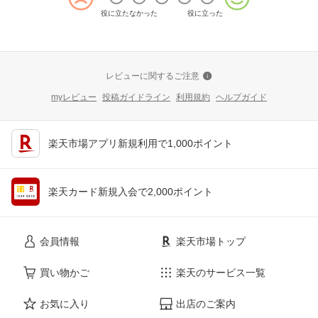
役に立たなかった
役に立った
レビューに関するご注意
myレビュー
投稿ガイドライン
利用規約
ヘルプガイド
楽天市場アプリ新規利用で1,000ポイント
楽天カード新規入会で2,000ポイント
会員情報
楽天市場トップ
買い物かご
楽天のサービス一覧
お気に入り
出店のご案内