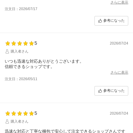
さらに表示
注文日：2026/07/17
参考になった
5
2026/07/24
購入者さん
いつも迅速な対応ありがとうございます。
信頼できるショップです。
さらに表示
注文日：2026/05/11
参考になった
5
2026/07/24
購入者さん
迅速な対応と丁寧な梱包で安心して注文できるショップさんです