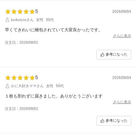
5
2026/08/04
ksokuryouさん
女性
50代
早くてきれいに梱包されていて大変良かったです。
さらに表示
注文日：2026/08/01
参考になった
5
2026/08/04
かに大好きママさん
女性
50代
１枚も割れずに届きました。ありがとうございます
さらに表示
注文日：2026/08/01
参考になった