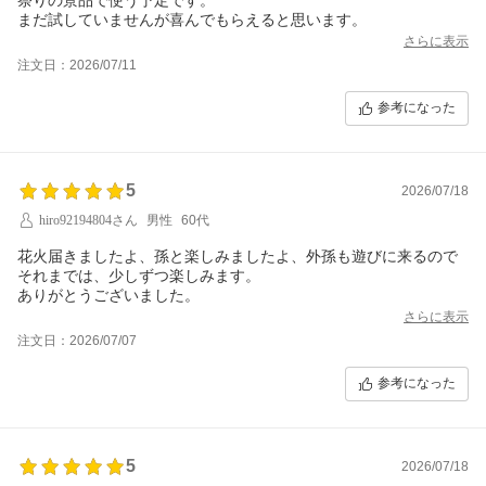
まだ試していませんが喜んでもらえると思います。
さらに表示
注文日：2026/07/11
参考になった
5
2026/07/18
hiro92194804さん
男性
60代
花火届きましたよ、孫と楽しみましたよ、外孫も遊びに来るので
それまでは、少しずつ楽しみます。
ありがとうございました。
さらに表示
注文日：2026/07/07
参考になった
5
2026/07/18