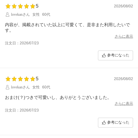
5
2026/08/02
lovekanさん
女性
60代
内容が、掲載されていた以上に可愛くて、是非また利用したいで
す。
さらに表示
注文日：2026/07/23
参考になった
5
2026/08/02
lovekanさん
女性
60代
おまけ(？)つきで可愛いし、ありがとうございました。
さらに表示
注文日：2026/07/23
参考になった