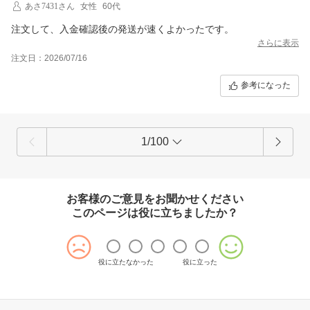
あさ7431さん
女性
60代
注文して、入金確認後の発送が速くよかったです。
さらに表示
注文日：2026/07/16
参考になった
1/100
お客様のご意見をお聞かせください
このページは役に立ちましたか？
役に立たなかった
役に立った