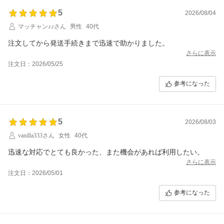
5
2026/08/04
マッチャン♪♪さん
男性
40代
注文してから発送手続きまで迅速で助かりました。
さらに表示
注文日：2026/05/25
参考になった
5
2026/08/03
vanilla333さん
女性
40代
迅速な対応でとても良かった、また機会があれば利用したい。
さらに表示
注文日：2026/05/01
参考になった