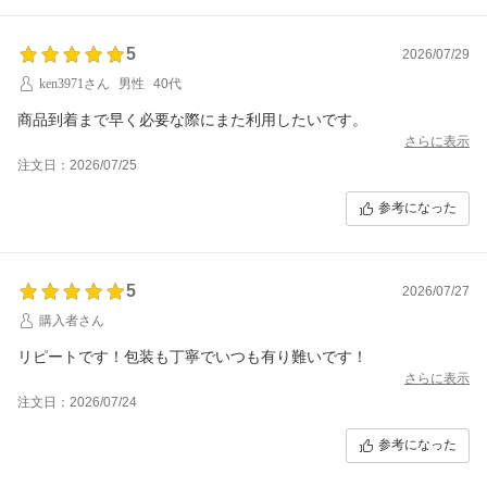
5
2026/07/29
ken3971さん
男性
40代
商品到着まで早く必要な際にまた利用したいです。
さらに表示
注文日：2026/07/25
参考になった
5
2026/07/27
購入者さん
リピートです！包装も丁寧でいつも有り難いです！
さらに表示
注文日：2026/07/24
参考になった