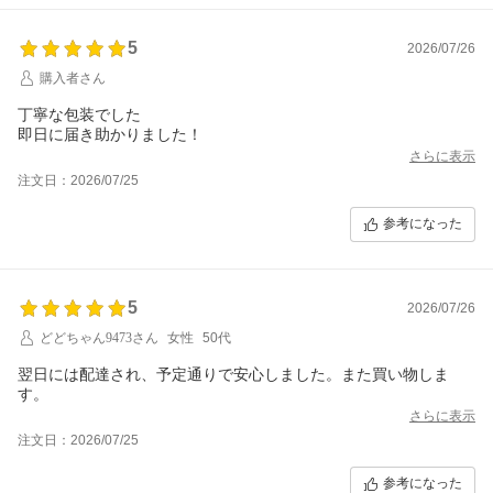
5
2026/07/26
購入者さん
丁寧な包装でした
即日に届き助かりました！
さらに表示
注文日：2026/07/25
参考になった
5
2026/07/26
どどちゃん9473さん
女性
50代
翌日には配達され、予定通りで安心しました。また買い物しま
す。
さらに表示
注文日：2026/07/25
参考になった