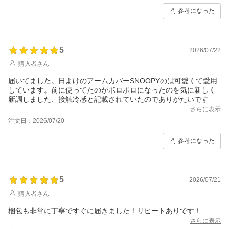
参考になった
5
2026/07/22
購入者さん
届いてました。日よけのアームカバーSNOOPYのは可愛くて愛用
しています。前に使ってたのがボロボロになったのを気に新しく
新調しました、接触冷感と記載されていたのでありがたいです
さらに表示
注文日：2026/07/20
参考になった
5
2026/07/21
購入者さん
梱包も非常に丁寧ですぐに届きました！リピートありです！
さらに表示