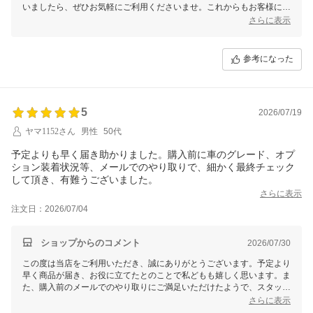
いましたら、ぜひお気軽にご利用くださいませ。これからもお客様に喜
んでいただけるサービスを提供できるよう努めてまいります。今後とも
さらに表示
よろしくお願いいたします。
参考になった
5
2026/07/19
ヤマ1152さん
男性
50代
予定よりも早く届き助かりました。購入前に車のグレード、オプ
ション装着状況等、メールでのやり取りで、細かく最終チェック
して頂き、有難うございました。
さらに表示
注文日：2026/07/04
ショップからのコメント
2026/07/30
この度は当店をご利用いただき、誠にありがとうございます。予定より
早く商品が届き、お役に立てたとのことで私どもも嬉しく思います。ま
た、購入前のメールでのやり取りにご満足いただけたようで、スタッフ
一同大変励みになります。今後もお客様に安心してお買い物いただける
さらに表示
よう、丁寧な対応を心がけてまいります。また何かございましたら、ど