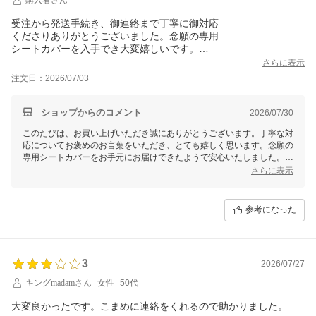
受注から発送手続き、御連絡まで丁寧に御対応
くださりありがとうございました。念願の専用
シートカバーを入手でき大変嬉しいです。
また、貴店様の社名と車のグレード名がいっしょ
さらに表示
という点も何かの縁と思いつつ、感謝し、
注文日：2026/07/03
大切に愛用させていただきたいと思います。
ショップからのコメント
2026/07/30
このたびは、お買い上げいただき誠にありがとうございます。丁寧な対
応についてお褒めのお言葉をいただき、とても嬉しく思います。念願の
専用シートカバーをお手元にお届けできたようで安心いたしました。ま
た、社名とお車のグレード名に特別なご縁を感じていただけたこと、大
さらに表示
変光栄です。
これからもお客様に満足いただける商品とサービスをご提供できるよう
参考になった
努めて参りますので、またのご利用を心よりお待ちしております。この
たびは素敵なレビューをお寄せいただき、誠にありがとうございまし
た！
3
2026/07/27
キングmadamさん
女性
50代