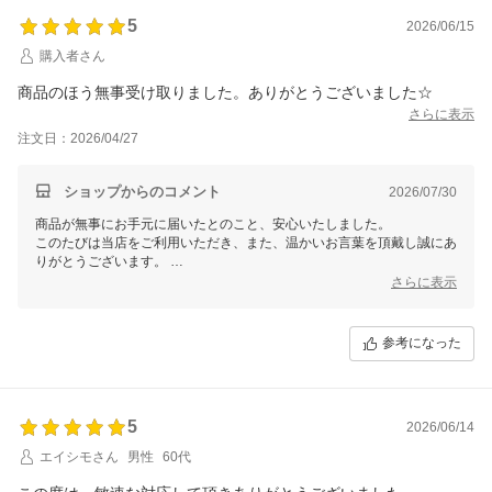
5
2026/06/15
購入者さん
商品のほう無事受け取りました。ありがとうございました☆
さらに表示
注文日：2026/04/27
ショップからのコメント
2026/07/30
商品が無事にお手元に届いたとのこと、安心いたしました。
このたびは当店をご利用いただき、また、温かいお言葉を頂戴し誠にあ
りがとうございます。
これからもお客様に喜んでいただけるサービスを提供できるよう、努め
さらに表示
てまいります。
何かお気づきの点やご不明な点がございましたら、ぜひお気軽にお問い
合わせください。
参考になった
またのご利用を心よりお待ちしております！
5
2026/06/14
エイシモさん
男性
60代