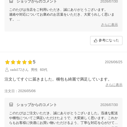
ショップからのコメント
2026/07/30
このたびは当店をご利用いただき、誠にありがとうございます。
連絡や対応についてお褒めのお言葉をいただき、大変うれしく思いま
す。
安心してお買い物ができたとのことで、何よりです。お客様にご満足い
さらに表示
ただけることが、私どもの一番の喜びです。
これからも引き続き、丁寧で迅速な対応を心がけてまいりますので、ど
参考になった
うぞよろしくお願いいたします。
またのご利用を心よりお待ち申し上げております。
5
2026/06/25
rashi172さん
男性
60代
さらに表示
注文日：2026/05/06
ショップからのコメント
2026/07/30
このたびはご注文いただき、誠にありがとうございました。迅速な配送
や梱包についてご満足いただけたようで、大変嬉しく思います。これか
らもお客様に快適にお買い物いただけるよう、丁寧な対応を心がけてま