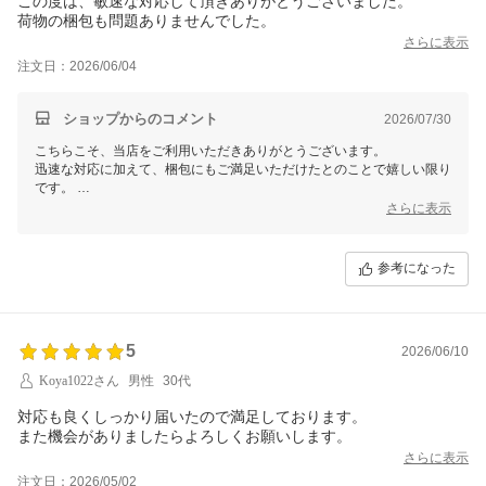
この度は、敏速な対応して頂きありがとうございました。
荷物の梱包も問題ありませんでした。
さらに表示
注文日：2026/06/04
ショップからのコメント
2026/07/30
こちらこそ、当店をご利用いただきありがとうございます。
迅速な対応に加えて、梱包にもご満足いただけたとのことで嬉しい限り
です。
今後もお客様に喜んでいただけるサービスを提供できるよう努めてまい
さらに表示
ります。
何かお気づきの点やご要望がございましたら、いつでもお気軽にお知ら
せください。
参考になった
またのご利用を心よりお待ちしております！
5
2026/06/10
Koya1022さん
男性
30代
対応も良くしっかり届いたので満足しております。
また機会がありましたらよろしくお願いします。
さらに表示
注文日：2026/05/02