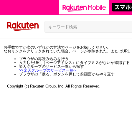
お手数ですが次のいずれかの方法でページをお探しください。
なおリンクをクリックされていた場合、ページが削除された、またはURL
ブラウザの再読み込みを行う
入力したURL（ページアドレス）にタイプミスがないか確認する
楽天グループのサービス一覧から探す
>>
楽天グループのサービス一覧へ
ブラウザの「戻る」ボタンを押して前画面からやり直す
Copyright (c) Rakuten Group, Inc. All Rights Reserved.