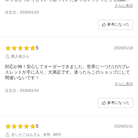
ております。知り合いや友人に自信を持って勧めたい温かみのあ
さらに表示
るショップ様です！またぜひ利用したいです。この度は本当にあ
注文日：2026/01/19
りがとうざいました。
参考になった
5
2026/01/18
購入者さん
対応が神！安心してオーダーできました。世界に一つだけのブレ
スレットが手に入り、大満足です。迷ったらこのショップにして
間違いないです！
さらに表示
注文日：2026/01/14
参考になった
5
2026/01/11
きしだごはんさん
女性
40代