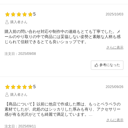
5
2025/10/03
購入者さん
購入前の問い合わせ対応や制作中の連絡もとても丁寧でした。メ
ールのやり取りの中で商品には妥協しない姿勢と素敵な人柄も感
じられて信頼できるとても良いショップです。
さらに表示
注文日：2025/09/08
参考になった
5
2025/09/26
購入者さん
【商品について】以前に他店で作成した際は、もっとペラペラの
素材でしたが、此処のはシッカリした厚みも有り、アクセサリー
感が有る光沢がとても綺麗で満足しています。
【対応について】寧ろ此方に満足しています。事前にデザインを
さらに表示
確認させてくれて、イメージと違う所を修正して頂きましたが、
注文日：2025/09/11