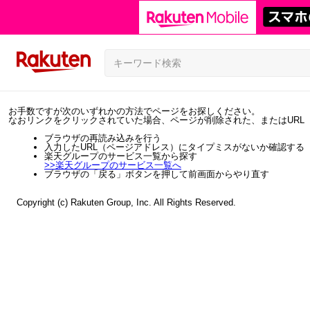
お手数ですが次のいずれかの方法でページをお探しください。
なおリンクをクリックされていた場合、ページが削除された、またはURL
ブラウザの再読み込みを行う
入力したURL（ページアドレス）にタイプミスがないか確認する
楽天グループのサービス一覧から探す
>>
楽天グループのサービス一覧へ
ブラウザの「戻る」ボタンを押して前画面からやり直す
Copyright (c) Rakuten Group, Inc. All Rights Reserved.