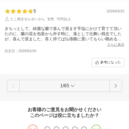
5
2026/03/15
たこ焼きせんせいさん
女性
70代以上
きちっとして、綺麗な蘭で喜んで居ます手塩にかけて育てて頂い
たのに、蘭の花を包装から外す時に、落として仕舞い残念でした
が、喜んで居ました、長く持てば仏壇横に置いてもらい眺める？
母も喜んでくれると思います
さらに表示
注文日：2026/02/16
参考になった
1/65
お客様のご意見をお聞かせください
このページは役に立ちましたか？