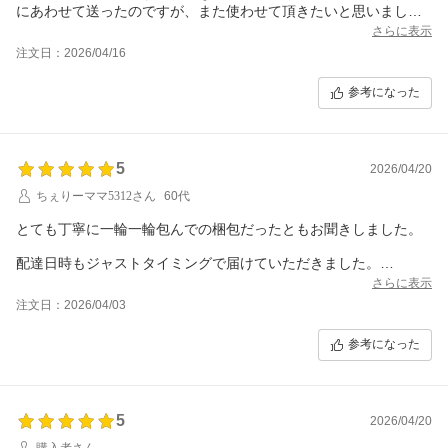
にあわせて送ったのですが、また使わせて頂きたいと思いまし
た。
さらに表示
注文日：2026/04/16
参考になった
5
2026/04/20
ちぇりーママ5312さん
60代
とても丁寧に一輪一輪包んでの梱包だったともお聞きしました。
配達日時もジャストタイミングで届けていただきました。
さらに表示
お気遣いのメールもいただいてましたこと、ありがとうございま
注文日：2026/04/03
した。
参考になった
数あるショップからこちらを選ばせていただき、本当に良かった
です。
本当にありがとうございました。
5
2026/04/20
購入者さん