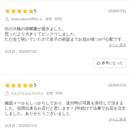
5
2026/07/31
sumiresakura1000さん
女性
60代
白の大輪の胡蝶蘭が届きました。
思ったより大きくてビックリしました。
ただ全て咲いていたので息子の初盆までお花が保つか?心配です
が・・・
さらに表示
注文日：2026/07/25
また宜しくお願いします。
参考になった
5
2026/07/23
りんだちゃん211さん
女性
50代
確認メールもしっかりしており、送付時の写真も添付して頂きま
した。信用出来るお店だと思います！2年続けて法事でお花を注文
しました。ありがとうございました
さらに表示
注文日：2026/07/14