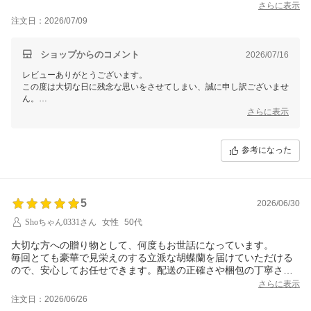
わらず、この結果…とても悲しい気持ちでいっぱいです。
さらに表示
注文日：2026/07/09
ショップからのコメント
2026/07/16
レビューありがとうございます。
この度は大切な日に残念な思いをさせてしまい、誠に申し訳ございませ
ん。
心よりお詫び申し上げます。
さらに表示
お電話でもお話しさせていただいた内容と重複してしまいますが、特別
な日のために私どもの商品を選んでいただいたにもかかわらず、ご期待
参考になった
に添えず悲しい気持ちにさせてしまい、深く反省しております。
お客様にこのようなお気持ちを与えてしまったことを重く受け止め、再
発防止のため、今後の商品の品質管理や梱包の見直しを徹底して進めて
まいります。
5
2026/06/30
改めて、大切なお客様にご迷惑をおかけしたこと、心からお詫び申し上
Shoちゃん0331さん
女性
50代
げます。
大切な方への贈り物として、何度もお世話になっています。
以後このようなことがないよう、より良いサービスを提供できるよう努
毎回とても豪華で見栄えのする立派な胡蝶蘭を届けていただける
めてまいります。
ので、安心してお任せできます。配送の正確さや梱包の丁寧さを
含め、非常に信頼できるショップですので、次回も利用させて頂
さらに表示
きます。いつもありがとうございます。
注文日：2026/06/26