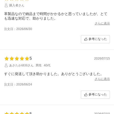
購入者さん
革製品なので納品まで時間がかかるかと思っていましたが、とて
さらに表示
注文日：2026/06/30
参考になった
5
2026/07/15
あさたか6830さん
男性
40代
すぐに発送して頂き助かりました。ありがとうございました。
さらに表示
注文日：2026/06/24
参考になった
5
2026/07/10