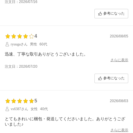
注文日：2026/07/16
参考になった
4
2026/08/05
ryuugaさん
男性
60代
迅速、丁寧な取引ありがとうございました。
さらに表示
注文日：2026/07/20
参考になった
5
2026/08/03
vs6387さん
女性
40代
とてもきれいに梱包・発送してくださいました。ありがとうござ
いました♪
さらに表示