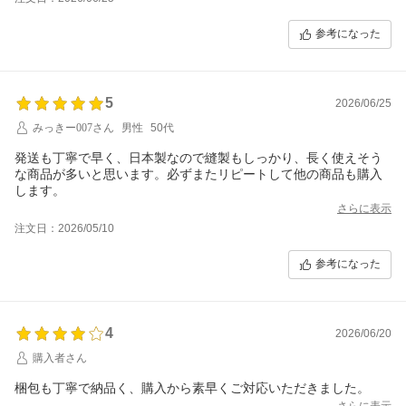
参考になった
5
2026/06/25
みっきー007さん
男性
50代
発送も丁寧で早く、日本製なので縫製もしっかり、長く使えそう
な商品が多いと思います。必ずまたリピートして他の商品も購入
します。
さらに表示
注文日：2026/05/10
参考になった
4
2026/06/20
購入者さん
梱包も丁寧で納品く、購入から素早くご対応いただきました。
さらに表示