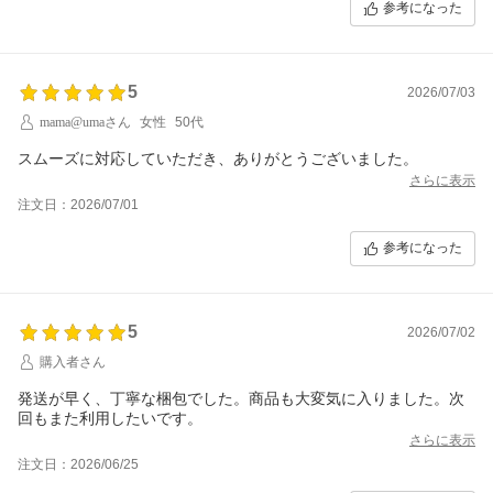
参考になった
5
2026/07/03
mama@umaさん
女性
50代
さらに表示
注文日：2026/07/01
参考になった
5
2026/07/02
購入者さん
発送が早く、丁寧な梱包でした。商品も大変気に入りました。次
回もまた利用したいです。
さらに表示
注文日：2026/06/25