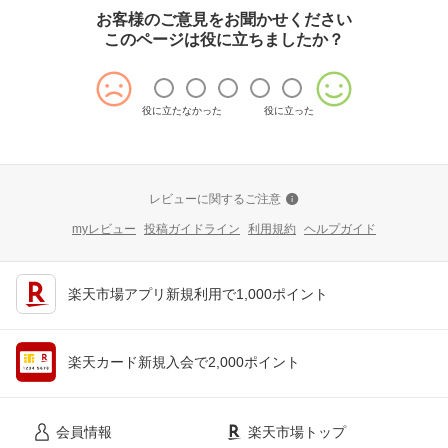
お客様のご意見をお聞かせください
このページは役に立ちましたか？
役に立たなかった
役に立った
レビューに関するご注意
myレビュー
投稿ガイドライン
利用規約
ヘルプガイド
楽天市場アプリ新規利用で1,000ポイント
楽天カード新規入会で2,000ポイント
会員情報
楽天市場トップ