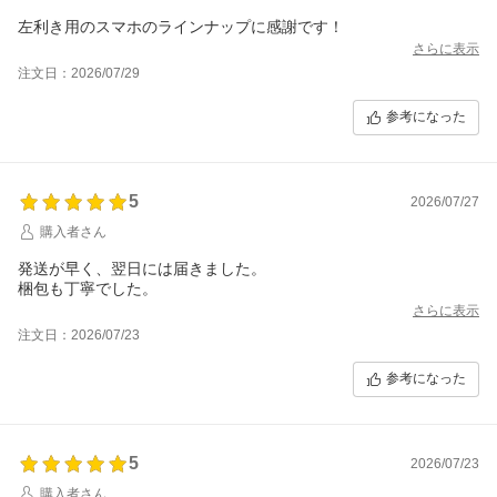
さらに表示
注文日：2026/07/29
参考になった
5
2026/07/27
購入者さん
発送が早く、翌日には届きました。
梱包も丁寧でした。
さらに表示
注文日：2026/07/23
参考になった
5
2026/07/23
購入者さん