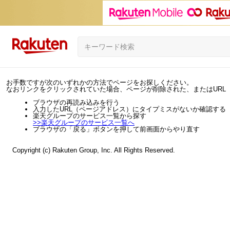
お手数ですが次のいずれかの方法でページをお探しください。
なおリンクをクリックされていた場合、ページが削除された、またはURL
ブラウザの再読み込みを行う
入力したURL（ページアドレス）にタイプミスがないか確認する
楽天グループのサービス一覧から探す
>>
楽天グループのサービス一覧へ
ブラウザの「戻る」ボタンを押して前画面からやり直す
Copyright (c) Rakuten Group, Inc. All Rights Reserved.