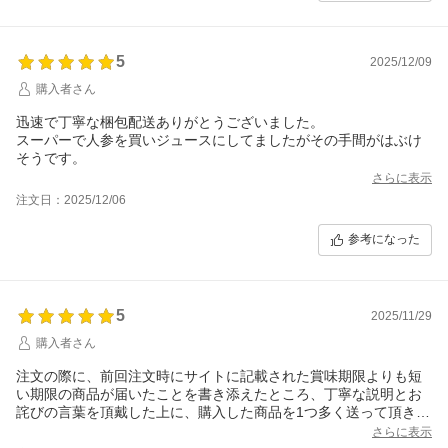
5
2025/12/09
購入者さん
迅速で丁寧な梱包配送ありがとうございました。
スーパーで人参を買いジュースにしてましたがその手間がはぶけ
そうです。
さらに表示
注文日：2025/12/06
参考になった
5
2025/11/29
購入者さん
注文の際に、前回注文時にサイトに記載された賞味期限よりも短
い期限の商品が届いたことを書き添えたところ、丁寧な説明とお
詫びの言葉を頂戴した上に、購入した商品を1つ多く送って頂きま
した。
さらに表示
問合せやレビューではなく注文時の要望欄に書き添えたのです