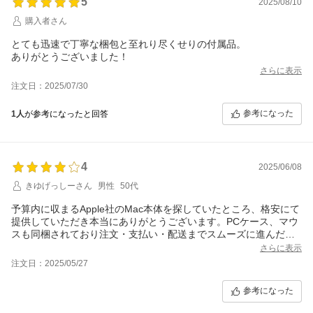
5
2025/08/10
購入者さん
とても迅速で丁寧な梱包と至れり尽くせりの付属品。
ありがとうございました！
さらに表示
注文日：2025/07/30
参考になった
1人
が参考になったと回答
4
2025/06/08
きゆげっしーさん
男性
50代
予算内に収まるApple社のMac本体を探していたところ、格安にて
提供していただき本当にありがとうございます。PCケース、マウ
スも同梱されており注文・支払い・配送までスムーズに進んだの
でとても良い買い物が出来ました。
さらに表示
注文日：2025/05/27
参考になった