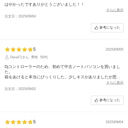
はやかったですありがとうございました！！
さらに表示
注文日：2025/09/04
参考になった
5
2025/09/05
David72さん
男性
50代
Djコントローラーのため、初めて中古ノートパソコンを買いまし
た。
箱をあけると本当にびっくりした。少しキスがありましたが思っ
たより状態がめちゃ良いです。ありがとうございます。中古ノー
さらに表示
トパソコンを買うならこの店をおすすめします！
注文日：2025/09/02
参考になった
5
2025/09/04