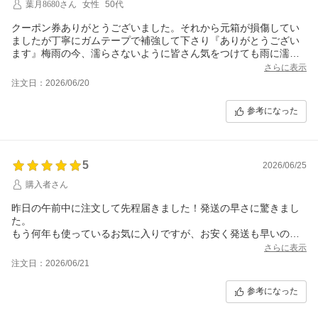
葉月8680さん
女性
50代
クーポン券ありがとうございました。それから元箱が損傷してい
ましたが丁寧にガムテープで補強して下さり『ありがとうござい
ます』梅雨の今、濡らさないように皆さん気をつけても雨に濡れ
てダンボールが破けてしまうものです。物流では想定内なので大
さらに表示
丈夫です。配達される人は頭から靴までびしょ濡れでした。こん
注文日：2026/06/20
な時は天気を察して受け取る人は優しい声かけで気持ちが楽にな
りますし。注文から受け取るまでの過程で、こんなケースの場合
参考になった
は御理解下さい。と注文確定前にチェック項目を設けてほしいで
す。時間指定でも車の場合は警察署も事故で渋滞しても電車のよ
うに遅延証明書を発行してくれるわけではないので商品を出庫し
てもトラブルはつきものです。配達される人が護られるような仕
5
2026/06/25
組みをよろしくお願いします。
購入者さん
昨日の午前中に注文して先程届きました！発送の早さに驚きまし
た。
もう何年も使っているお気に入りですが、お安く発送も早いの
で、また利用したいと思います。
さらに表示
ありがとうございました！
注文日：2026/06/21
参考になった