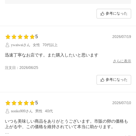
今後はご注文内容の確認を徹底し、同様のことがないよう改善に努めて
まいります。
参考になった
なお、送料無料の商品につきましても、別途クール便料金490円を頂戴
することでクール便でのお届けが可能です。ご希望の際は、どうぞお気
軽にお申し付けください。
このたびはご不便とご迷惑をおかけし、誠に申し訳ございませんでし
5
2026/07/19
た。
今後ともどうぞよろしくお願いいたします。
ywaiwaiさん
女性
70代以上
迅速丁寧なお店です。また購入したいと思います
さらに表示
注文日：2026/06/25
参考になった
5
2026/07/10
nonko909さん
男性
40代
いつも美味しい商品をありがとうございます。市販の卵の価格も
上がる中、この価格を維持されていて本当に助かります。