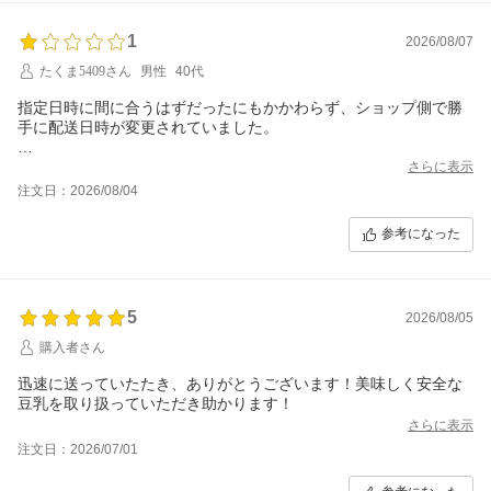
1
2026/08/07
たくま5409さん
男性
40代
指定日時に間に合うはずだったにもかかわらず、ショップ側で勝
手に配送日時が変更されていました。
購入後にショップから「購入時に表示されていた日時には間に合
さらに表示
わない可能性がある」と連絡があったため、「その日時までに必
注文日：2026/08/04
ず必要」と伝えたうえで、こちらでも到着可能か確認しました。
その結果、間に合うにもかかわらず、発送時には無断で翌日指定
参考になった
に変更されていました。
こちらからのメールには返信もありませんでした。
5
その結果、荷物は営業所止めとなり、配送ドライバーがすでに出
2026/08/05
発してしまっていたため、必要な日時に受け取ることができませ
購入者さん
んでした。
迅速に送っていたたき、ありがとうございます！美味しく安全な
連絡への返信もなく、対応は非常に不誠実なショップです。
豆乳を取り扱っていただき助かります！
さらに表示
注文日：2026/07/01