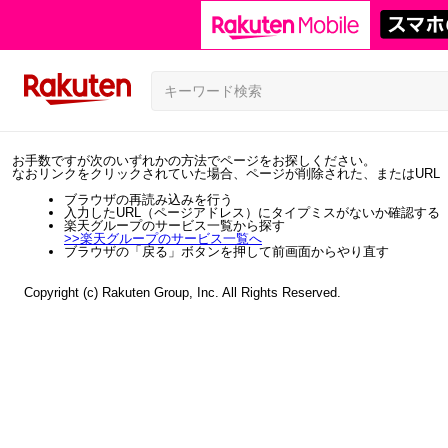
お手数ですが次のいずれかの方法でページをお探しください。
なおリンクをクリックされていた場合、ページが削除された、またはURL
ブラウザの再読み込みを行う
入力したURL（ページアドレス）にタイプミスがないか確認する
楽天グループのサービス一覧から探す
>>
楽天グループのサービス一覧へ
ブラウザの「戻る」ボタンを押して前画面からやり直す
Copyright (c) Rakuten Group, Inc. All Rights Reserved.