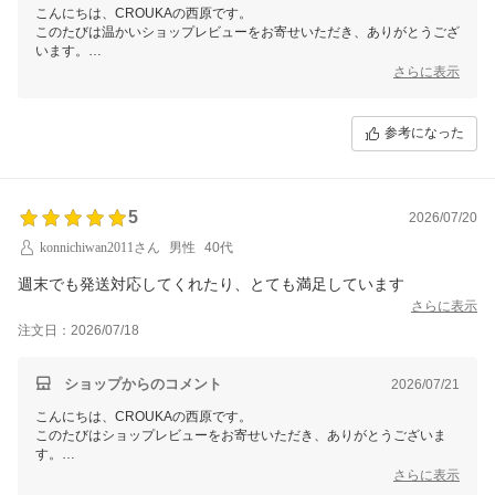
こんにちは、CROUKAの西原です。
このたびは温かいショップレビューをお寄せいただき、ありがとうござ
います。
これからも装いを楽しんでいただけるような、心惹かれるアイテムを幅
さらに表示
広くご紹介してまいります。
ぜひ今後ともCROUKAをよろしくお願いいたします。
参考になった
5
2026/07/20
konnichiwan2011さん
男性
40代
週末でも発送対応してくれたり、とても満足しています
さらに表示
注文日：2026/07/18
ショップからのコメント
2026/07/21
こんにちは、CROUKAの西原です。
このたびはショップレビューをお寄せいただき、ありがとうございま
す。
週末の発送対応にもご満足いただけたとのこと、安心してお買い物をお
さらに表示
楽しみいただけたようで嬉しく思います。