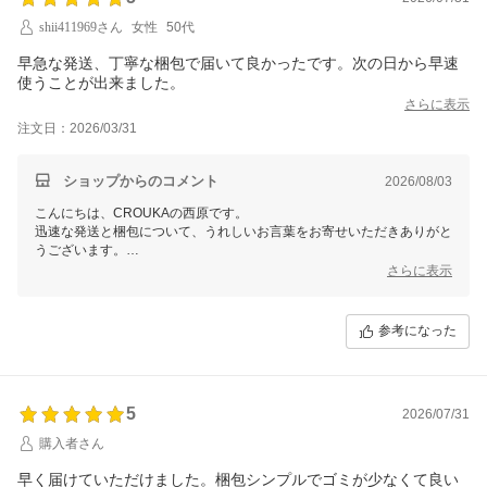
shii411969さん
女性
50代
早急な発送、丁寧な梱包で届いて良かったです。次の日から早速
使うことが出来ました。
さらに表示
注文日：2026/03/31
ショップからのコメント
2026/08/03
こんにちは、CROUKAの西原です。
迅速な発送と梱包について、うれしいお言葉をお寄せいただきありがと
うございます。
お届けの翌日から早速お使いいただけたとのことで、スムーズにお役立
さらに表示
ていただけて何よりです。
ぜひ今後ともCROUKAをよろしくお願いいたします。
参考になった
5
2026/07/31
購入者さん
早く届けていただけました。梱包シンプルでゴミが少なくて良い