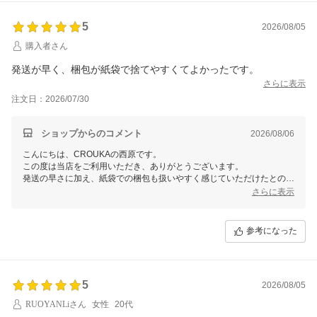
5
2026/08/05
購入者さん
発送が早く、梱包が紙袋で捨てやすくてよかったです。
さらに表示
注文日：2026/07/30
ショップからのコメント
2026/08/06
こんにちは、CROUKAの西原です。
この度は当店をご利用いただき、ありがとうございます。
発送の早さに加え、紙袋での梱包も扱いやすく感じていただけたとのこ
と、嬉しく拝見いたしました。
さらに表示
これからも受け取り後まで気持ちよくお買い物いただけるよう、丁寧な
対応を心がけてまいります。
ぜひ今後ともCROUKAをよろしくお願いいたします。
参考になった
5
2026/08/05
RUOYANLiさん
女性
20代