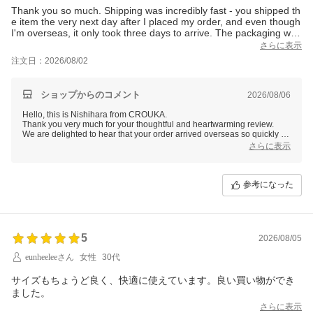
Thank you so much. Shipping was incredibly fast - you shipped th
e item the very next day after I placed my order, and even though
I'm overseas, it only took three days to arrive. The packaging was
also very careful and thoughtful.
さらに表示
注文日：2026/08/02
I'm happy with all the clothes I ordered. Whenever I come across
such a wonderful shop, it really brightens my mood, so thank you
again.
ショップからのコメント
2026/08/06
Hello, this is Nishihara from CROUKA.
ありがとうございます。発送がとても迅速でした。注文の翌日に
Thank you very much for your thoughtful and heartwarming review.
は発送していただき、海外在住の私でもわずか三日で届きまし
We are delighted to hear that your order arrived overseas so quickly an
d that you were pleased with our careful packaging.
さらに表示
た。梱包もとても丁寧で心がこもっていました。
It is also wonderful to know that you are happy with all the clothes you
selected, and your kind words mean a great deal to our team.
購入した服はすべて気に入っています。こんなに素敵なお店に出
We sincerely hope you will continue to enjoy shopping with CROUKA.
会うと嬉しい気持ちになります。改めてありがとうございまし
参考になった
た。
5
2026/08/05
eunheeleeさん
女性
30代
サイズもちょうど良く、快適に使えています。良い買い物ができ
さらに表示