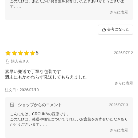
このたびは、あたたかいお言葉をお寄せいただきありがとうございま
す。
対応やお届けにご満足いただけたようで、とても安心いたしました。
さらに表示
ぜひ今後ともCROUKAをよろしくお願いいたします。
参考になった
5
2026/07/12
購入者さん
素早い発送で丁寧な包装です
週末にもかかわらず発送してもらえました
さらに表示
注文日：2026/07/10
ショップからのコメント
2026/07/13
こんにちは、CROUKAの西原です。
このたびは、発送や梱包についてうれしいお言葉をお寄せいただきあり
がとうございます。
週末のお買い物でもスムーズにお届けでき、丁寧な包装にもご満足いた
さらに表示
だけたようで安心いたしました。