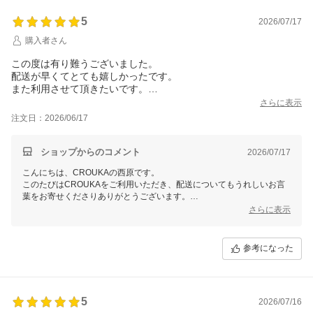
5
2026/07/17
購入者さん
この度は有り難うございました。
配送が早くてとても嬉しかったです。
また利用させて頂きたいです。
さらに表示
注文日：2026/06/17
ショップからのコメント
2026/07/17
こんにちは、CROUKAの西原です。
このたびはCROUKAをご利用いただき、配送についてもうれしいお言
葉をお寄せくださりありがとうございます。
「また利用したい」とのお言葉も、大変うれしく励みになります。
さらに表示
シールにつきましては、おぱんつくんのステッカーを取り扱っており、
通常デザインに加えてCROUKA別注デザインもご用意しておりますの
で、ぜひご覧いただけましたら幸いです。
参考になった
これからも楽しくお買い物いただけるショップを目指してまいりますの
で、ぜひ今後ともCROUKAをよろしくお願いいたします。
5
2026/07/16