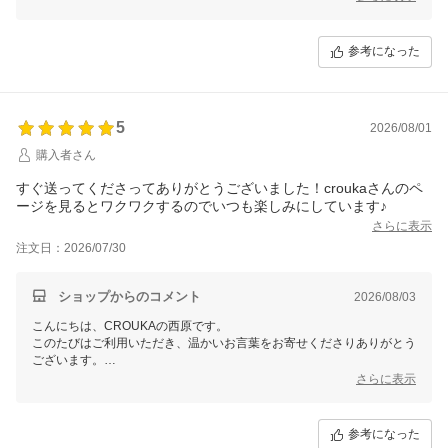
ようで嬉しく存じます。
これからも気持ちよくご利用いただけるショップを目指してまいります
ので、ぜひ今後ともCROUKAをよろしくお願いいたします。
参考になった
5
2026/08/01
購入者さん
すぐ送ってくださってありがとうございました！croukaさんのペ
ージを見るとワクワクするのでいつも楽しみにしています♪
さらに表示
注文日：2026/07/30
ショップからのコメント
2026/08/03
こんにちは、CROUKAの西原です。
このたびはご利用いただき、温かいお言葉をお寄せくださりありがとう
ございます。
スムーズにお届けできたことに加え、当店のページをいつも楽しみにご
さらに表示
覧いただけているとのことで、うれしい気持ちでいっぱいです。
これからも心が弾むような商品との出会いをお届けできるよう努めてま
いりますので、ぜひ今後ともCROUKAをよろしくお願いいたします。
参考になった