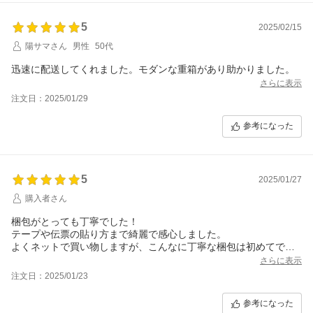
5
2025/02/15
陽サマさん
男性
50代
迅速に配送してくれました。モダンな重箱があり助かりました。
さらに表示
注文日：2025/01/29
参考になった
5
2025/01/27
購入者さん
梱包がとっても丁寧でした！
テープや伝票の貼り方まで綺麗で感心しました。
よくネットで買い物しますが、こんなに丁寧な梱包は初めてで
す！
さらに表示
こちらのショップで購入して良かったです。
注文日：2025/01/23
またよろしくお願いします。
参考になった