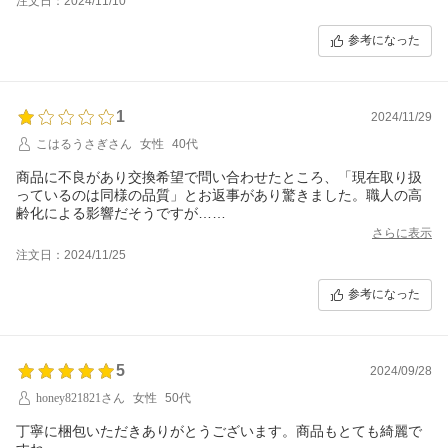
注文日：2024/11/10
参考になった
1
2024/11/29
こはるうさぎさん
女性
40代
商品に不良があり交換希望で問い合わせたところ、「現在取り扱
っているのは同様の品質」とお返事があり驚きました。職人の高
齢化による影響だそうですが…
高齢化は実際そうなのでしょうけれども、品質管理を怠ったこと
さらに表示
を人様のせいにするなんて、誠意のある対応とは思えません。
注文日：2024/11/25
参考になった
5
2024/09/28
honey821821さん
女性
50代
丁寧に梱包いただきありがとうございます。商品もとても綺麗で