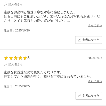
購入者さん
素敵なお品物と迅速丁寧な対応に感動しました。
到着日時にもご配慮いただき、文字入れ後のお写真もお送りくだ
さり、とても気持ちの良い買い物でした。
プレゼントでしたが相手も喜んでくれました。
さらに表示
また機会があればぜひ購入させていただきたいです。
注文日：2025/10/20
参考になった
5
2025/06/07
購入者さん
素敵な食器達なので集めたくなります。
注文してから発送が早く、商品も丁寧に扱わらていました。
さらに表示
注文日：2025/06/05
参考になった