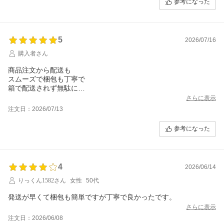
参考になった
5
2026/07/16
購入者さん
商品注文から配送も
スムーズで梱包も丁寧で
箱で配送されず無駄に
ゴミが増えず良いです。
さらに表示
ありがとうございました。
注文日：2026/07/13
参考になった
4
2026/06/14
りっくん1582さん
女性
50代
発送が早くて梱包も簡単ですが丁寧で良かったです。
さらに表示
注文日：2026/06/08