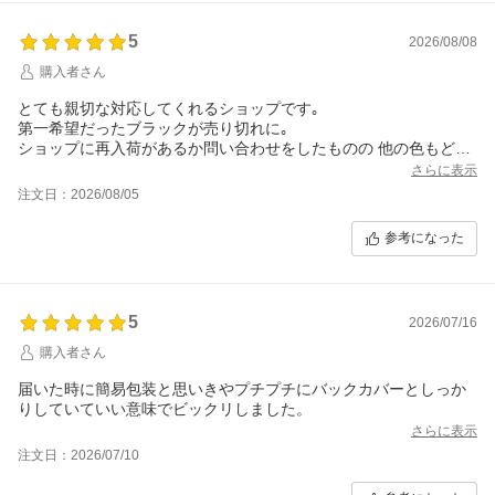
5
2026/08/08
購入者さん
とても親切な対応してくれるショップです｡
第一希望だったブラックが売り切れに｡
ショップに再入荷があるか問い合わせをしたものの 他の色もどん
どん売り切れになっていく
さらに表示
もうこれはと思い第二希望だったベージュでいいかと注文｡
注文日：2026/08/05
翌日ショップから再入荷ありの返信と共に 色の変更があれば対応
しますと｡
参考になった
有難くブラックに変更して頂きました｡
問い合わせした私と問い合わせの返信を待てずに注文した私が同
一人物であるとわかり わざわざ連絡をくれるという 親切な対応｡
本当にありがとうございました｡
5
2026/07/16
購入者さん
届いた時に簡易包装と思いきやプチプチにバックカバーとしっか
りしていていい意味でビックリしました。
さらに表示
注文日：2026/07/10