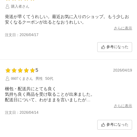
購入者さん
発送が早くてうれしい。最近お気に入りのショップ。もう少しお
安くなるクーポンが出るとなおうれしい。
さらに表示
注文日：2026/04/17
参考になった
5
2026/04/19
0607くまさん
男性
50代
梱包・配送共にとても良く
気持ち良く商品を受け取ることが出来ました。
配送日について、わがままを言いましたが
快く受け入れて下さり感謝いたしております。
さらに表示
本当に有り難うございました。
注文日：2026/04/14
参考になった