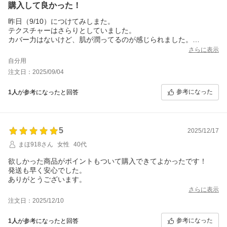
購入して良かった！
昨日（9/10）につけてみしまた。
テクスチャーはさらりとしていました。
カバー力はないけど、肌が潤ってるのが感じられました。
これをつけた後にETVOSのコンシーラーを部分使い→パウダーを
さらに表示
つける、これで充分でした（私はナチュラルメイク派なのでこの
自分用
使い方で満足てす）
注文日：2025/09/04
乾燥の時期にはもっと活躍しそうなので、リピありですね！
参考になった
1人
が参考になったと回答
5
2025/12/17
まほ918さん
女性
40代
欲しかった商品がポイントもついて購入できてよかったです！
発送も早く安心でした。
ありがとうございます。
さらに表示
注文日：2025/12/10
参考になった
1人
が参考になったと回答