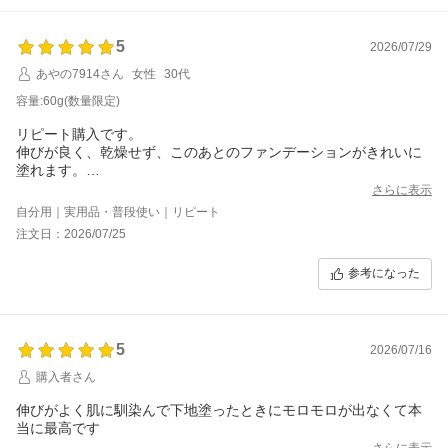
5
2026/07/29
あやの7914さん
女性
30代
容量:60g(数量限定)
リピート購入です。
伸びが良く、乾燥せず、このあとのファンデーションがきれいに
塗れます。
リミテッドサイズ買えてよかった！
さらに表示
自分用｜実用品・普段使い｜リピート
注文日：2026/07/25
参考になった
5
2026/07/16
購入者さん
伸びがよく肌に馴染んで下地塗ったときにモロモロが出なくて本
当に最高です
さらに表示