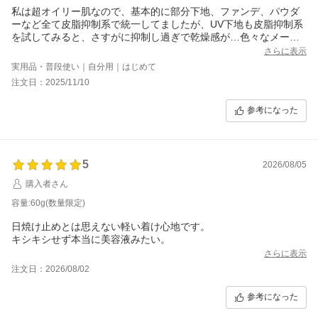
私は超オイリー肌なので、基本的に部分下地、ファンデ、パウダ
ーなど全て皮脂抑制系で統一してましたが、UV下地も皮脂抑制系
を試してみると、さすがに抑制し過ぎで乾燥感が…色々なメーカ
ーでサンプルを試した結果、カネボウさんのヴェイルオブデイが
さらに表示
いちばん相性良く、ほどよい潤いを得られました！
実用品・普段使い｜自分用｜はじめて
注文日：2025/11/10
参考になった
5
2026/08/05
購入者さん
容量:60g(数量限定)
日焼け止めとは思えない軽い着け心地です。
キシキシせず本当に美容液みたい。
さらに表示
注文日：2026/08/02
参考になった