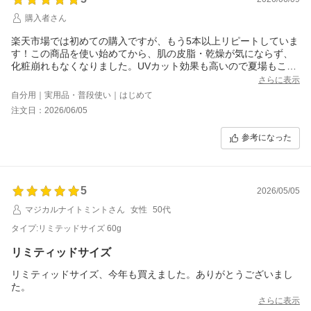
購入者さん
楽天市場では初めての購入ですが、もう5本以上リピートしていま
す！この商品を使い始めてから、肌の皮脂・乾燥が気にならず、
化粧崩れもなくなりました。UVカット効果も高いので夏場もこれ
1本で過ごしていますが、特に日焼けが気になったことはありませ
さらに表示
ん。今年はミストも購入したので、合わせて使用したいと思いま
自分用｜実用品・普段使い｜はじめて
す。
注文日：2026/06/05
参考になった
5
2026/05/05
マジカルナイトミントさん
女性
50代
タイプ:リミテッドサイズ 60g
リミティッドサイズ
リミティッドサイズ、今年も買えました。ありがとうございまし
た。
さらに表示