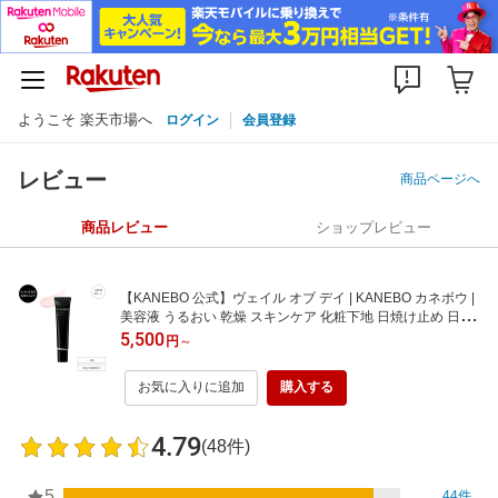
ようこそ 楽天市場へ
ログイン
会員登録
レビュー
商品ページへ
商品レビュー
ショップレビュー
【KANEBO 公式】ヴェイル オブ デイ | KANEBO カネボウ |
美容液 うるおい 乾燥 スキンケア 化粧下地 日焼け止め 日焼
け対策 UVケア SPF50 PA+++ ギフト プレゼント ご褒美 正
5,500
円
～
規品 デパコス
お気に入りに追加
購入する
4.79
(48件)
5
44件