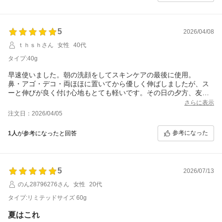
5
2026/04/08
ｔｈｓｈさん
女性
40代
タイプ:40g
早速使いました。朝の洗顔をしてスキンケアの最後に使用。
鼻・アゴ・デコ・両ほほに置いてから優しく伸ばしましたが、ス
ーと伸びが良く付け心地もとても軽いです。その日の夕方、友達
に化粧のりを褒められました。
さらに表示
お高めなので大事に使いたいです。
注文日：2026/04/05
参考になった
1人
が参考になったと回答
5
2026/07/13
のん28796276さん
女性
20代
タイプ:リミテッドサイズ 60g
夏はこれ