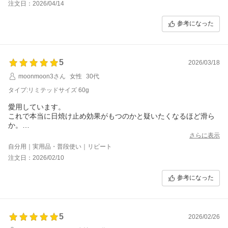
注文日：2026/04/14
参考になった
5
2026/03/18
moonmoon3さん
女性
30代
タイプ:リミテッドサイズ 60g
愛用しています。
これで本当に日焼け止め効果がもつのかと疑いたくなるほど滑ら
か。
付け心地が良いです。
さらに表示
付け心地が良すぎるので、真夏や長時間外にいる日は心許ない気
自分用｜実用品・普段使い｜リピート
がしてもっとがっつり日焼け止めなものにしていますが、普段使
注文日：2026/02/10
いは絶対これです。特に焼けたと感じたことはありません。
参考になった
5
2026/02/26