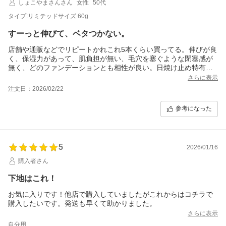
しょこやまさんさん
女性
50代
タイプ:リミテッドサイズ 60g
すーっと伸びて、ベタつかない。
店舗や通販などでリピートかれこれ5本くらい買ってる。伸びが良
く、保湿力があって、肌負担が無い、毛穴を塞ぐような閉塞感が
無く、どのファンデーションとも相性が良い。日焼け止め特有の
キシキシ感が苦手な人に試して欲しいです。すーっと伸びて、テ
さらに表示
クニック要らず。高いけど、価値があると思います。
注文日：2026/02/22
参考になった
5
2026/01/16
購入者さん
下地はこれ！
お気に入りです！他店で購入していましたがこれからはコチラで
購入したいです。発送も早くて助かりました。
さらに表示
自分用