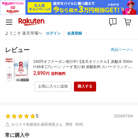
ようこそ 楽天市場へ
ログイン
会員登録
レビュー
商品ページへ
240円オフクーポン発行中!【楽天オリジナル】炭酸水 500m
l×48本 [プレーン ソーダ 割り材 炭酸飲料 スパークリング 炭
酸] まとめ買い 水 業務用 家庭用 大容量 オフィス 宅飲み 5
2,890
円
送料無料
00ml 48本
お気に入りに追加
購入する
5
2026/07/04
カリスマ名探偵久保田局長さん
男性
50代
常に購入中