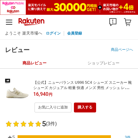
ようこそ 楽天市場へ
ログイン
会員登録
レビュー
商品ページへ
商品レビュー
ショップレビュー
【公式】ニューバランス U996 5C4 シューズ スニーカー 靴
シューズ カジュアル 軽量 快適 メンズ 男性 メッシュ レディ
ース ウィメンズ 女性
16,940
円
お気に入りに追加
購入する
5
(3件)
5
3件