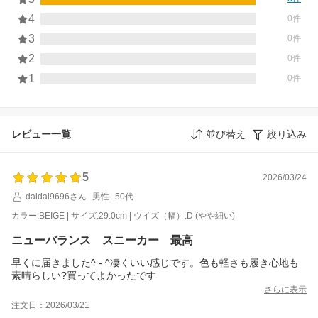
4
0件
3
0件
2
0件
1
0件
レビュー一覧
並び替え
絞り込み
5
2026/03/24
daidai9696さん
男性
50代
カラー:BEIGE | サイズ:29.0cm | ウイズ（幅）:D (やや細い)
ニューバランス スニーカー 最高
早くに届きました^ - ^凄くいい感じです。色も軽さも履き心地も
素晴らしい?買ってよかったです
さらに表示
注文日：2026/03/21