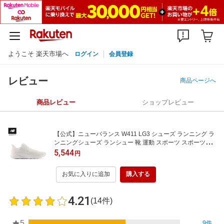
ようこそ 楽天市場へ
ログイン
会員登録
レビュー
商品ページへ
商品レビュー
ショップレビュー
【公式】ニューバランス W411 LG3 シューズ ランニング ラ
ンニングシューズ ランシュー 靴 運動 スポーツ スポーツシ
ューズ 軽量 快適 部活 試合 練習 大会 屋外 陸上 アウトドア
5,544
円
ジョギング 贈り物 ギフト マラソン レディース ウィメンズ
女性
お気に入りに追加
購入する
4.21
(14件)
5
9件