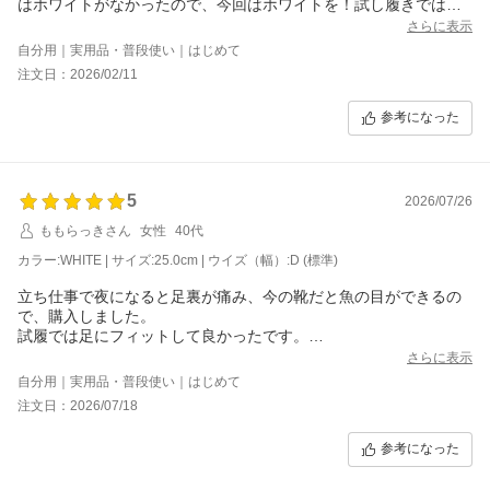
はホワイトがなかったので、今回はホワイトを！試し履きでは
少々クッションが薄く感じますが気候が暖かくなれば問題無さそ
さらに表示
うです。
自分用｜実用品・普段使い｜はじめて
注文日：2026/02/11
参考になった
5
2026/07/26
ももらっきさん
女性
40代
カラー:WHITE | サイズ:25.0cm | ウイズ（幅）:D (標準)
立ち仕事で夜になると足裏が痛み、今の靴だと魚の目ができるの
で、購入しました。
試履では足にフィットして良かったです。
足のサイズは24.5cmてすが、25.0cmを買いました。
さらに表示
自分用｜実用品・普段使い｜はじめて
注文日：2026/07/18
参考になった