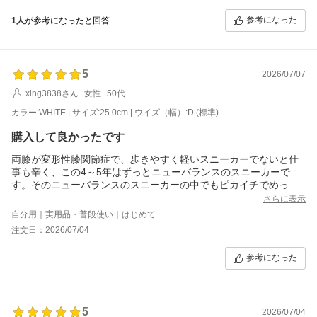
参考になった
1人
が参考になったと回答
5
2026/07/07
xing3838さん
女性
50代
カラー:WHITE | サイズ:25.0cm | ウイズ（幅）:D (標準)
購入して良かったです
両膝が変形性膝関節症で、歩きやすく軽いスニーカーでないと仕
事も辛く、この4～5年はずっとニューバランスのスニーカーで
す。そのニューバランスのスニーカーの中でもピカイチでめっち
ゃ軽く歩きやすいです。また必ずリピします。
さらに表示
自分用｜実用品・普段使い｜はじめて
注文日：2026/07/04
参考になった
5
2026/07/04