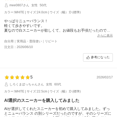
mee0807さん
女性
50代
カラー:WHITE | サイズ:24.0cm | ウイズ（幅）:D (標準)
やっぱりニューバランス！
軽くて歩きやすいです。
夏なので白スニーカーが欲しくて、お値段もお手頃だったので迷
わず買いました。
さらに表示
良いお買い物でした！
自分用｜実用品・普段使い｜リピート
注文日：2026/06/10
参考になった
5
2026/02/17
しろくまぼっちゃんさん
女性
60代
カラー:WHITE | サイズ:22.5cm | ウイズ（幅）:D (標準)
AI選択のスニーカーを購入してみました
AIが選択してくれたスニーカーを初めて購入してみました。ずっ
とニューバランス の別シリーズだったのですが、そのシリーズに