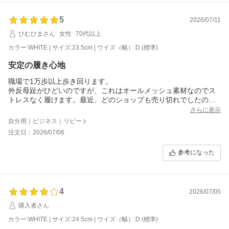
5
2026/07/11
ひむひまさん
女性
70代以上
カラー:WHITE | サイズ:23.5cm | ウイズ（幅）:D (標準)
安定の履き心地
職場で1万歩以上歩き回ります。
外反母趾がひどいのですが、これはオールメッシュ素材なのでス
トレスなく履けます。最近、どのショップも売り切れでしたの
で、助かりました。
さらに表示
自分用｜ビジネス｜リピート
注文日：2026/07/06
参考になった
4
2026/07/05
購入者さん
カラー:WHITE | サイズ:24.5cm | ウイズ（幅）:D (標準)