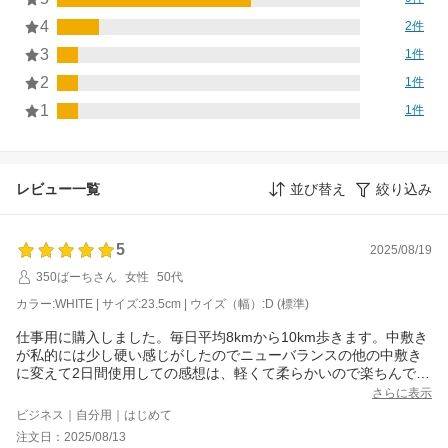
4
2件
3
1件
2
1件
1
1件
レビュー一覧
並び替え
絞り込み
5
2025/08/19
350ばーちさん
女性
50代
カラー:WHITE | サイズ:23.5cm | ウイズ（幅）:D (標準)
仕事用に購入しました。毎日平均8kmから10km歩きます。中敷き
が私的には少し硬い感じがしたのでニューバランスの他の中敷き
に変えて2日間使用しての感想は、軽くて柔らかいので楽ちんで
す。仕事終わりのふくらはぎ痛もかなり軽減されたので翌日が本
さらに表示
当に楽になりました！サイズ感は普段23.5で今回も23.5にしまし
ビジネス｜自分用｜はじめて
たがつま先もあたる事なく幅もキツくなく何もかもピッタリでし
注文日：2025/08/13
た。今のがダメになったらリピートします。