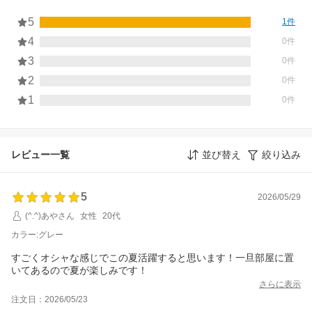
5
1件
4
0件
3
0件
2
0件
1
0件
レビュー一覧
並び替え
絞り込み
5
2026/05/29
(^.^)あやさん
女性
20代
カラー:グレー
すごくオシャな感じでこの夏活躍すると思います！一旦部屋に置
いてあるので夏が楽しみです！
さらに表示
注文日：2026/05/23