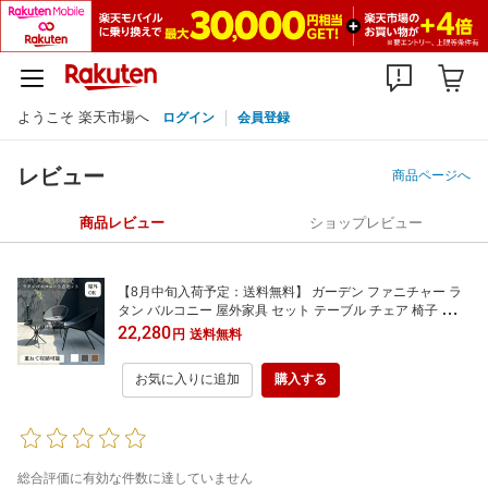
ようこそ 楽天市場へ
ログイン
会員登録
レビュー
商品ページへ
商品レビュー
ショップレビュー
【8月中旬入荷予定：送料無料】 ガーデン ファニチャー ラ
タン バルコニー 屋外家具 セット テーブル チェア 椅子 雨ざ
らし 屋外 コンパクト お庭 家具 オシャレ グレー DEPOS デ
22,280
円
送料無料
ポス エクステリア カフェ ホテル ガーデニング 店 樹脂 プレ
ゼント 新生活 夏休み 夏 新築
お気に入りに追加
購入する
総合評価に有効な件数に達していません