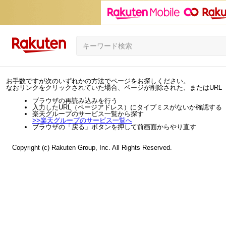
お手数ですが次のいずれかの方法でページをお探しください。
なおリンクをクリックされていた場合、ページが削除された、またはURL
ブラウザの再読み込みを行う
入力したURL（ページアドレス）にタイプミスがないか確認する
楽天グループのサービス一覧から探す
>>
楽天グループのサービス一覧へ
ブラウザの「戻る」ボタンを押して前画面からやり直す
Copyright (c) Rakuten Group, Inc. All Rights Reserved.