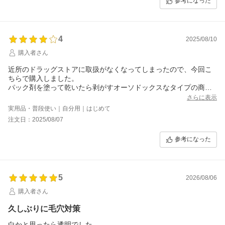
参考になった
4
2025/08/10
購入者さん
近所のドラッグストアに取扱がなくなってしまったので、今回こ
ちらで購入しました。
パック剤を塗って乾いたら剥がすオーソドックスなタイプの商品
です。
さらに表示
うぶ毛が程よく取れるので、愛用しています。個人的には、パッ
実用品・普段使い｜自分用｜はじめて
ク剤を乾かす時間やにおい、剥がすときの痛み等は気になりませ
注文日：2025/08/07
ん。
剥がした後はスッキリ感（さっぱりする感じ)があり、私は好きで
参考になった
す。
5
2026/08/06
購入者さん
久しぶりに毛穴対策
白かと思ったら透明でした