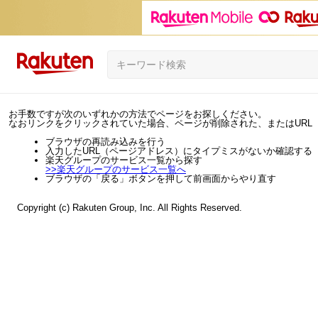
お手数ですが次のいずれかの方法でページをお探しください。
なおリンクをクリックされていた場合、ページが削除された、またはURL
ブラウザの再読み込みを行う
入力したURL（ページアドレス）にタイプミスがないか確認する
楽天グループのサービス一覧から探す
>>
楽天グループのサービス一覧へ
ブラウザの「戻る」ボタンを押して前画面からやり直す
Copyright (c) Rakuten Group, Inc. All Rights Reserved.