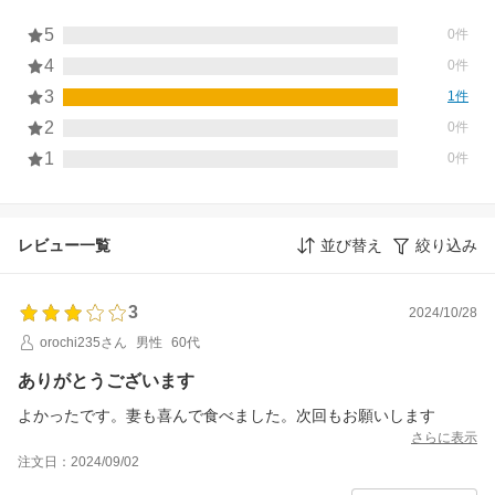
5
0件
4
0件
3
1件
2
0件
1
0件
レビュー一覧
並び替え
絞り込み
3
2024/10/28
orochi235さん
男性
60代
ありがとうございます
よかったです。妻も喜んで食べました。次回もお願いします
さらに表示
注文日：2024/09/02