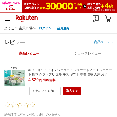
ようこそ 楽天市場へ
ログイン
会員登録
レビュー
商品ページへ
商品レビュー
ショップレビュー
ギフトセット アイスジェラート ジェラートアイス ジェラー
ト 熊本 グランプリ 濃厚 牛乳 ギフト 本場 贈答 人気 おすす
め 絶品 お取り寄せ 種類 アイス 牧場 母の日 父の日 天然アイ
4,320
円
送料無料
ス 阿蘇市 ジャージー牛乳アイス フルーツアイス 冷凍 ミル
クアイス お中元 送料無料
お気に入りに追加
購入する
総合評価に有効な件数に達していません