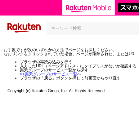
お手数ですが次のいずれかの方法でページをお探しください。
なおリンクをクリックされていた場合、ページが削除された、またはURL
ブラウザの再読み込みを行う
入力したURL（ページアドレス）にタイプミスがないか確認する
楽天グループのサービス一覧から探す
>>
楽天グループのサービス一覧へ
ブラウザの「戻る」ボタンを押して前画面からやり直す
Copyright (c) Rakuten Group, Inc. All Rights Reserved.