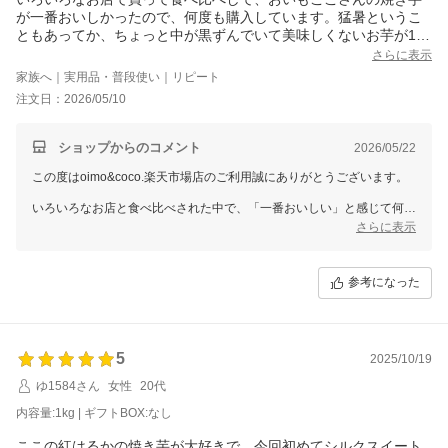
が一番おいしかったので、何度も購入しています。猛暑というこ
ともあってか、ちょっと中が黒ずんでいて美味しくないお芋が1、
２本入っていることがあるのがとても残念です。
さらに表示
あっという間に食べてしまうので、次からは、もっとたくさん買
家族へ｜実用品・普段使い｜リピート
おうと思います。いつもありがとうございます。
注文日：2026/05/10
ショップからのコメント
2026/05/22
この度はoimo&coco.楽天市場店のご利用誠にありがとうございます。
いろいろなお店と食べ比べされた中で、「一番おいしい」と感じて何度
もご購入いただいているとのこと、本当に嬉しく励みになります。
さらに表示
一方で、一部のお芋に黒ずみがあり、ご期待に添えないものが混ざって
しまったとのこと、申し訳ございませんでした。
参考になった
自然のもののため個体差が出る場合もございますが、いただいたご意見
を今後の品質管理の参考にさせていただきます。
それでも「またたくさん買いたい」と思っていただけて、とてもありが
たく感じております。
5
2025/10/19
またのご利用を心よりお待ちしております。
ゆ1584さん
女性
20代
内容量:1kg | ギフトBOX:なし
ここの紅はるかの焼き芋が大好きで、今回初めてシルクスイート