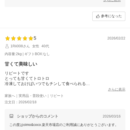
た。
大切に食べるつもりが…というお気持ち、すごく分かります。
参考になった
それでもまた購入したいと思っていただけて、本当に励みになります。
ぜひまたお楽しみください。ご利用お待ちしております。
5
2026/02/22
1Rii008さん
女性
40代
内容量:2kg | ギフトBOX:なし
甘くて美味しい
リピートです
とっても甘くてトロトロ
冷凍しておけばいつでもチンして食べられる
紅はるかも両方美味しい
さらに表示
また買います
家族へ｜実用品・普段使い｜リピート
甘くてトロットロよろしくお願いします
注文日：2026/02/18
ショップからのコメント
2026/03/16
この度はoimo&coco.楽天市場店のご利用誠にありがとうございます。