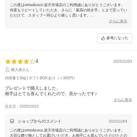
この度はoimo&coco.楽天市場店のご利用誠にありがとうございます。
何度もリピートしていただき、さらに「最高の焼き芋」とまで言ってい
ただけて、スタッフ一同心より嬉しく思います。
「また次回購入します」とのお言葉が、私たちにとって何よりの励みで
さらに表示
す。
これからもご期待に応えられるよう、一本一本丁寧に焼き上げてまいり
ます。
参考になった
またのご利用を心よりお待ちしております。
4
2025/11/03
購入者さん
内容量:1.5kg | ギフトBOX:あり（＋300円）
プレゼントで購入しました。
相手はとても喜んでくれたので、良かったです♪
さらに表示
注文日：2025/10/23
ショップからのコメント
2025/11/04
この度はoimo&coco.楽天市場店のご利用誠にありがとうございます。
大切な贈り物としてお選びいただき、お相手にも喜んでいただけたとの