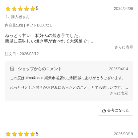
今後も美味しい焼き芋をお届けできるよう努めてまいりますので、引き
5
2026/04/06
購入者さん
内容量:1kg | ギフトBOX:なし
ねっとり甘い、私好みの焼き芋でした。
簡単に美味しい焼き芋が食べれて大満足です。
さらに表示
注文日：2026/03/12
ショップからのコメント
2026/04/14
この度はoimo&coco.楽天市場店のご利用誠にありがとうございます。
ねっとりとした甘さがお好みに合ったとのこと、とても嬉しいです。
手軽に美味しい焼き芋を楽しんでいただけて、満足いただけたようで何
さらに表示
よりです。
またぜひお楽しみいただけたら嬉しいです。ご利用お待ちしておりま
参考になった
す。
5
2026/03/19