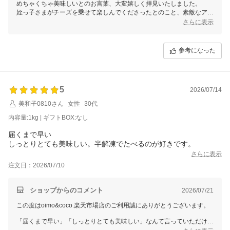
めちゃくちゃ美味しいとのお言葉、大変嬉しく拝見いたしました。
姪っ子さまがチーズを乗せて楽しんでくださったとのこと、素敵なアレ
ンジですね????????
さらに表示
ご家族皆さまで喜んでいただけたこと、心より嬉しく思います。
またのご利用を心よりお待ちしております。
参考になった
5
2026/07/14
美和子0810さん
女性
30代
内容量:1kg | ギフトBOX:なし
届くまで早い
しっとりとても美味しい。半解凍でたべるのが好きです。
さらに表示
注文日：2026/07/10
ショップからのコメント
2026/07/21
この度はoimo&coco.楽天市場店のご利用誠にありがとうございます。
「届くまで早い」「しっとりとても美味しい」なんて言っていただけ
て、すごく嬉しいです。