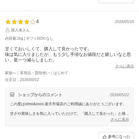
けしてまいります。
またのご利用を心よりお待ちしております。
4
2026/05/16
購入者さん
内容量:2kg | ギフトBOX:なし
甘くておいしくて、購入して良かったです。
味は気に入りましたが、もう少し手頃なお値段だと嬉しいなと思
い、星一つ減らしました。
さらに表示
家族へ｜実用品・普段使い｜はじめて
注文日：2026/05/12
ショップからのコメント
2026/05/22
この度はoimo&coco.楽天市場店のご利用誠にありがとうございます。
甘さや美味しさを気に入っていただけて、「購入して良かった」と感じ
ていただけたこと、とても嬉しいです。
さらに表示
価格についての率直なご意見もありがとうございます。
いただいたお声を励みに、これからもご満足いただける商品をお届けで
参考になった
きるよう努めてまいります。