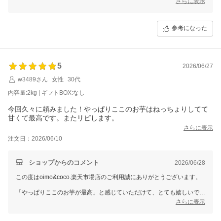
さらに表示
半解凍で食べていただいたとのこと美味しさが伝わったようで嬉しく思
います。
参考になった
これからも美味しくて新鮮な焼き芋をスピーディーにお届けできるよう
5
2026/06/27
w3489さん
女性
30代
内容量:2kg | ギフトBOX:なし
今回久々に頼みました！やっぱりここのお芋はねっちょりしてて
甘くて最高です。またリピします。
さらに表示
注文日：2026/06/10
ショップからのコメント
2026/06/28
この度はoimo&coco.楽天市場店のご利用誠にありがとうございます。
「やっぱりここのお芋が最高」と感じていただけて、とても嬉しいで
す。
さらに表示
ねっとりとした食感と甘さを気に入っていただけて何よりです。