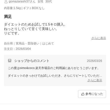
gomazarashi37さん
女性
30代
内容量:1.5kg | ギフトBOX:なし
満足
ダイエットのためお試しで1.5キロ購入。
ねっとりしていて甘くて美味しい。
リピです。
さらに表示
自分用｜実用品・普段使い｜はじめて
注文日：2026/03/04
ショップからのコメント
2026/03/26
この度はoimo&coco.楽天市場店のご利用誠にありがとうございます。
ダイエットのきっかけでお試しいただき、さらにリピートしていただけ
て嬉しいです。
さらに表示
ねっとりとした甘さも気に入っていただけて何よりです。
またぜひ日々の中でお楽しみいただけたら嬉しいです。ご利用お待ちし
参考になった
ております。