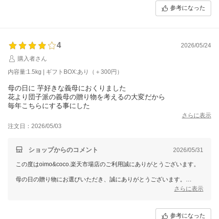
またリピートしていただけるとのお言葉も大変励みになります。
参考になった
またのご利用を心よりお待ちしております。
4
2026/05/24
購入者さん
内容量:1.5kg | ギフトBOX:あり（＋300円）
母の日に 芋好きな義母におくりました
花より団子派の義母の贈り物を考えるの大変だから
毎年こちらにする事にした
さらに表示
注文日：2026/05/03
ショップからのコメント
2026/05/31
この度はoimo&coco.楽天市場店のご利用誠にありがとうございます。
母の日の贈り物にお選びいただき、誠にありがとうございます。
お芋好きなお義母さまにも喜んでいただけたようで、とても嬉しいで
さらに表示
す。
大切な贈り物にお選びいただけるよう、これからも美味しいお芋をお届
参考になった