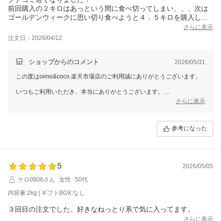
前回購入の２キロはあっという間に食べ切ってしまい、、、次は
ゴールデンウィークに思い切り食べようと４．５キロを購入しま
した。
さらに表示
うちの狭い冷凍庫がいっぱいになり、しばらく家族からクレーム
注文日：2026/04/12
がありましたが気にしない。笑
以前は実家にお裾分けしていましたが、今回は娘と孫と食べまし
た。それでもまだ残りがあって超安心。
ショップからのコメント
2026/05/31
何度目のリピかな、またリピします。
この度はoimo&coco.楽天市場店のご利用誠にありがとうございます。
いつもご利用いただき、本当にありがとうございます。
前回の2キロをあっという間に食べ切ってしまったとのこと、そして今
さらに表示
回はゴールデンウィーク用に4.5キロもご購入いただけて、とても嬉し
いです！
参考になった
今回は娘さまやお孫さまと一緒に楽しんでいただけたとのこと、心温ま
るご感想をありがとうございます。
これからもご満足いただける焼き芋をお届けしてまいりますので、今後
ともよろしくお願いいたします。
5
2026/05/05
ケロ0806さん
女性
50代
内容量:2kg | ギフトBOX:なし
３回目の注文でした。好きなねっとり系で気に入ってます。
さらに表示