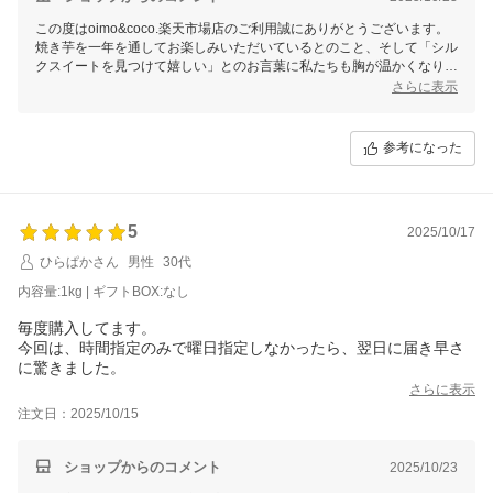
いろいろな焼き芋を購入しましたが、正直No.１です。
この度はoimo&coco.楽天市場店のご利用誠にありがとうございます。
必ず次回も購入させて頂きます。
焼き芋を一年を通してお楽しみいただいているとのこと、そして「シル
クスイートを見つけて嬉しい」とのお言葉に私たちも胸が温かくなりま
した。
さらに表示
実際にお召し上がりいただき「正直No.1」とのお声まで頂戴し、大変
光栄です。
これからもお客様に「また食べたい！」と思っていただけるよう、丁寧
参考になった
にお作りしてまいります。
次回のご利用を心よりお待ちしております。
5
2025/10/17
ひらぱかさん
男性
30代
内容量:1kg | ギフトBOX:なし
毎度購入してます。
今回は、時間指定のみで曜日指定しなかったら、翌日に届き早さ
に驚きました。
さらに表示
注文日：2025/10/15
ショップからのコメント
2025/10/23