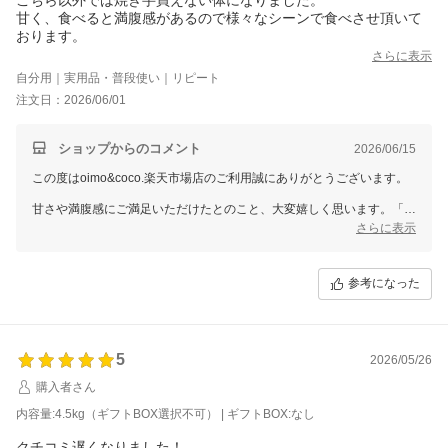
甘く、食べると満腹感があるので様々なシーンで食べさせ頂いて
おります。
さらに表示
自分用｜実用品・普段使い｜リピート
注文日：2026/06/01
ショップからのコメント
2026/06/15
この度はoimo&coco.楽天市場店のご利用誠にありがとうございます。
甘さや満腹感にご満足いただけたとのこと、大変嬉しく思います。「こ
ちら以外では買えない」とおっしゃっていただけるのは、私どもにとっ
さらに表示
て最大の励みです。
引き続きご愛顧のほど、よろしくお願いいたします。またのご利用をお
参考になった
待ちしております。
5
2026/05/26
購入者さん
内容量:4.5kg（ギフトBOX選択不可） | ギフトBOX:なし
クチコミ遅くなりました！