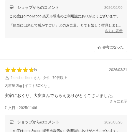
ショップからのコメント
2026/05/09
この度はoimo&coco.楽天市場店のご利用誠にありがとうございます。
「簡単に出来たて感がすごい」とのお言葉、とても嬉しく拝見しまし
た！
さらに表示
手軽に美味しくお召し上がりいただけているようで安心いたしました。
さらにリピートしていただけているとのこと、スタッフ一同大変励みに
参考になった
なります。
これからもご満足いただける商品をお届けできるよう努めてまいります
5
2026/03/21
friend to friendさん
女性
70代以上
内容量:2kg | ギフトBOX:なし
実家におくり、大変喜んでもらえありがとうございました。
さらに表示
注文日：2025/11/06
ショップからのコメント
2026/03/26
この度はoimo&coco.楽天市場店のご利用誠にありがとうございます。