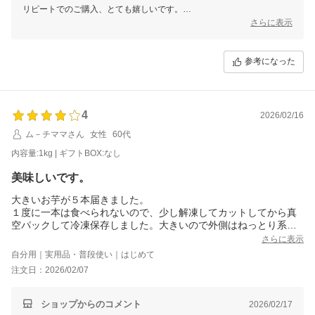
リピートでのご購入、とても嬉しいです。
甘くてトロトロの食感も気に入っていただけて何よりです。
さらに表示
冷凍しておけば、食べたい時に温めて楽しめるのもいいですよね。
紅はるかも美味しく召し上がっていただけたとのこと、嬉しく拝見しま
参考になった
した。
これからも美味しい焼き芋をお届けできるよう頑張ります。
またのご利用をお待ちしております??
4
2026/02/16
ム－チママさん
女性
60代
内容量:1kg | ギフトBOX:なし
美味しいです。
大きいお芋が５本届きました。
１度に一本は食べられないので、少し解凍してカットしてから真
空パックして冷凍保存しました。大きいので外側はねっとり系
で、真ん中はホクホクな感じでした。ねっとり系好きなのと私に
さらに表示
は大きすぎたのでリピはないです。美味しいのですがすみませ
自分用｜実用品・普段使い｜はじめて
ん。
注文日：2026/02/07
ショップからのコメント
2026/02/17