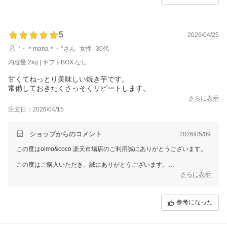
またのご利用を心よりお待ちしております。
5
2026/04/25
°・＊mana＊・°さん
女性
30代
内容量:2kg | ギフトBOX:なし
甘くてねっとり美味しい焼き芋です。
常備しておきたくさっそくリピートします。
さらに表示
注文日：2026/04/15
ショップからのコメント
2026/05/09
この度はoimo&coco.楽天市場店のご利用誠にありがとうございます。
この度はご購入いただき、誠にありがとうございます。
「甘くてねっとり美味しい」とのお言葉をいただけて、大変嬉しく思っ
さらに表示
ております！
常備しておきたいと思っていただけるほど気に入っていただけたこと、
参考になった
スタッフ一同とても励みになります。
さっそくのリピートもありがとうございます！