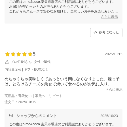
この度はoimo&coco.楽天市場店のご利用誠にありがとうございます。
お届けが早かったとのお声もありがとうございます。
これからもスムーズで安心なお届けと、美味しいお芋をお楽しみいただ
けるよう努めてまいります。
さらに表示
またのご利用を心よりお待ちしております。
参考になった
5
2025/10/15
ブロ4164さん
女性
40代
内容量:2kg | ギフトBOX:なし
めちゃくちゃ美味しくてあっという間になくなりました。姪っ子
は、とろけるチーズを乗せて焼いて食べるのがお気に入り。
さらに表示
実用品・普段使い｜家族へ｜リピート
注文日：2025/10/05
ショップからのコメント
2025/10/23
この度はoimo&coco.楽天市場店のご利用誠にありがとうございます。