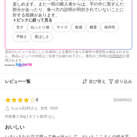
楽しめます。また一部の購入者からは、芋の中に黒ずんだ
部分があったり、食べ方の説明が同封されていないことに
対する指摘があります。
トピックに絞って見る
甘さ
ねっとり感
サイズ
食感
糖度
保存性
手軽さ
香ばしさ
直近のレビューを元にした生成AIによる要約であり正確性や適切性は保証されませ
ん。商品レビューの内容はご自身でお確かめ下さい。要約のご利用は
利用規約
が適
用されます。
レビュー一覧
並び替え
絞り込み
4
2026/05/21
ちゅら8195さん
女性
50代
内容量:1.5kg | ギフトBOX:なし
おいしい
いろいろなお店で買って食べ比べして、おいもここさんの焼き芋