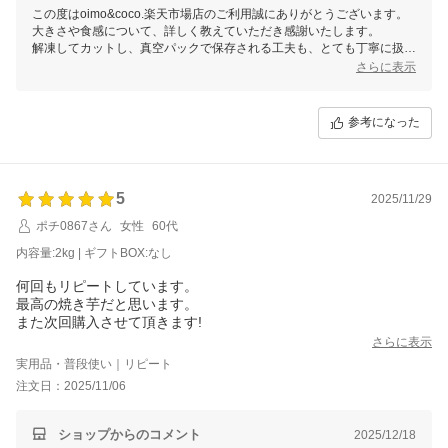
この度はoimo&coco.楽天市場店のご利用誠にありがとうございます。
大きさや食感について、詳しく教えていただき感謝いたします。
解凍してカットし、真空パックで保存される工夫も、とても丁寧に扱っ
てくださり嬉しく思います。
さらに表示
今回はサイズ感が合わなかったとのこと、残念ではありますが、正直な
お気持ちを伝えてくださりありがとうございました。
参考になった
またどこかでご縁がありましたら、その際はどうぞよろしくお願いいた
します。
5
2025/11/29
ポチ0867さん
女性
60代
内容量:2kg | ギフトBOX:なし
何回もリピートしています。
最高の焼き芋だと思います。
また次回購入させて頂きます!
さらに表示
実用品・普段使い｜リピート
注文日：2025/11/06
ショップからのコメント
2025/12/18