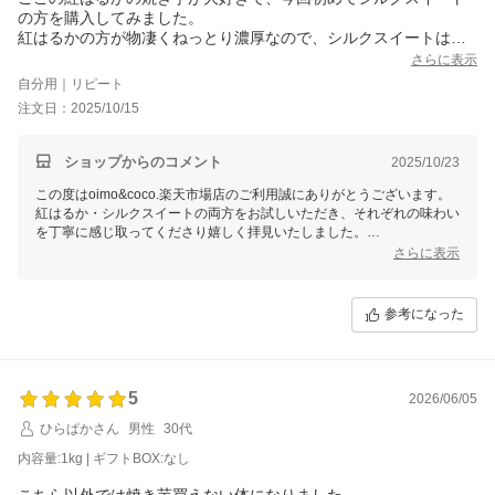
の方を購入してみました。
紅はるかの方が物凄くねっとり濃厚なので、シルクスイートはそ
れに比べると少しだけあっさり目ですがそれでもしっかり甘さが
さらに表示
あって食感もなめらかで美味しかったです。紅はるかは「いい意
自分用｜リピート
味でもはや焼き芋感が無い、ほぼスイーツ」でシルクスイートは
注文日：2025/10/15
「すごく美味しい焼き芋」って感じです(分かりづらいですが笑)
今度は食べ比べ買って2種類同時に食べたいと思います！
追記:今日食べたものは紅はるか同様、ほぼスイーツみたいなねっ
ショップからのコメント
2025/10/23
とり&濃厚さだったので個体差あるかもしれません。
この度はoimo&coco.楽天市場店のご利用誠にありがとうございます。
紅はるか・シルクスイートの両方をお試しいただき、それぞれの味わい
を丁寧に感じ取ってくださり嬉しく拝見いたしました。
「紅はるか＝ほぼスイーツ」「シルクスイート＝美味しい焼き芋」との
さらに表示
表現、とても素敵です。
今後もそれぞれの品種の個性を楽しんでいただけるよう、丁寧に焼き上
げてまいります。
参考になった
ぜひ次回は食べ比べでもお楽しみくださいませ。
5
2026/06/05
ひらぱかさん
男性
30代
内容量:1kg | ギフトBOX:なし
こちら以外では焼き芋買えない体になりました。