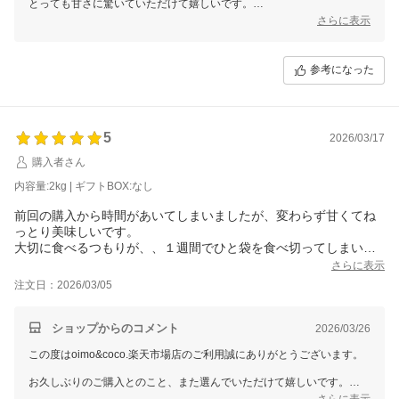
とっても甘さに驚いていただけて嬉しいです。
半解凍でアイスのように楽しんでいただけたとのこと、いいですよね。
さらに表示
さらにギリシャヨーグルトと一緒に…とても美味しそうな食べ方、教え
ていただきありがとうございます。
参考になった
ぜひいろいろな楽しみ方でお召し上がりください。
またのご利用をお待ちしております。
5
2026/03/17
購入者さん
内容量:2kg | ギフトBOX:なし
前回の購入から時間があいてしまいましたが、変わらず甘くてね
っとり美味しいです。
大切に食べるつもりが、、１週間でひと袋を食べ切ってしまいま
した。
さらに表示
美味しいから仕方ない、また購入します。
注文日：2026/03/05
ショップからのコメント
2026/03/26
この度はoimo&coco.楽天市場店のご利用誠にありがとうございます。
お久しぶりのご購入とのこと、また選んでいただけて嬉しいです。
変わらず甘くてねっとりとした美味しさを感じていただけて安心しまし
さらに表示