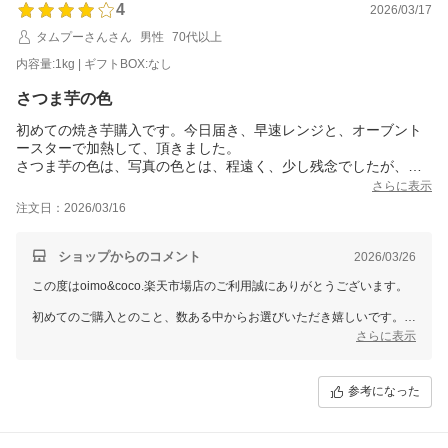
4
2026/03/17
タムプーさんさん
男性
70代以上
内容量:1kg | ギフトBOX:なし
さつま芋の色
初めての焼き芋購入です。今日届き、早速レンジと、オーブント
ースターで加熱して、頂きました。
さつま芋の色は、写真の色とは、程遠く、少し残念でしたが、味
は、ねっとり、甘く、とても美味しかったです。
さらに表示
注文日：2026/03/16
ショップからのコメント
2026/03/26
この度はoimo&coco.楽天市場店のご利用誠にありがとうございます。
初めてのご購入とのこと、数ある中からお選びいただき嬉しいです。
お写真との色味に違いがあったとのことで、ご期待に添えず申し訳ござ
さらに表示
いませんでした。お芋は個体差や時期によって色味が異なることがござ
いますが、今後の参考にさせていただきます。
参考になった
一方で、味についてはねっとりとした甘さを美味しく召し上がっていた
だけたとのこと、安心いたしました。
また機会がございましたら、ぜひご利用いただけますと幸いです。お待