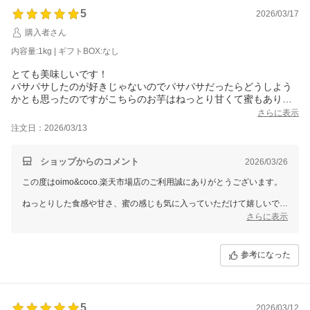
ちしております。
5
2026/03/17
購入者さん
内容量:1kg | ギフトBOX:なし
とても美味しいです！
パサパサしたのが好きじゃないのでパサパサだったらどうしよう
かとも思ったのですがこちらのお芋はねっとり甘くて蜜もありす
ごく好みの焼き芋でした！
さらに表示
リピートでまた購入させていただきたいと思っています！
注文日：2026/03/13
ショップからのコメント
2026/03/26
この度はoimo&coco.楽天市場店のご利用誠にありがとうございます。
ねっとりした食感や甘さ、蜜の感じも気に入っていただけて嬉しいで
す。
さらに表示
パサパサが苦手とのことですが、お好みに合ったようで安心しました。
また購入したいとのお言葉、とても励みになります。
参考になった
ぜひまたのご利用をお待ちしております。
5
2026/03/12