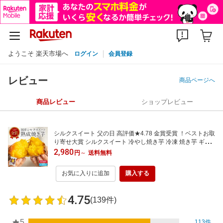
ようこそ 楽天市場へ
ログイン
会員登録
レビュー
商品ページへ
商品レビュー
ショップレビュー
シルクスイート 父の日 高評価★4.78 金賞受賞 ！ベストお取
り寄せ大賞 シルクスイート 冷やし焼き芋 冷凍 焼き芋 ギフ
ト プレゼント 贈り物 熟成焼き芋 さつまいも 国産 送料無料
2,980
円
～
送料無料
スイーツ サツマイモ やきいも oimo&coco.
お気に入りに追加
購入する
4.75
(139件)
5
113件