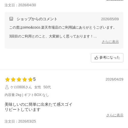
注文日：2026/04/30
ショップからのコメント
2026/05/09
この度はoimo&coco.楽天市場店のご利用誠にありがとうございます。
3回目のご利用とのこと、大変嬉しく思っております！
さらに表示
お好みの“ねっとり系”として気に入っていただけているようで、とても
励みになります。
これからもご期待に添える美味しい焼き芋をお届けできるよう努めてま
参考になった
いります。
5
2026/04/29
ケロ0806さん
女性
50代
内容量:2kg | ギフトBOX:なし
美味しいのに簡単に出来たて感スゴイ
リピートしています
さらに表示
注文日：2026/03/25