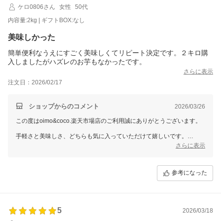
ケロ0806さん
女性
50代
内容量:2kg | ギフトBOX:なし
美味しかった
簡単便利なうえにすごく美味しくてリピート決定です。２キロ購
入しましたがハズレのお芋もなかったです。
さらに表示
注文日：2026/02/17
ショップからのコメント
2026/03/26
この度はoimo&coco.楽天市場店のご利用誠にありがとうございます。
手軽さと美味しさ、どちらも気に入っていただけて嬉しいです。
2キロの中でもハズレがなかったとのお言葉、とても励みになります。
さらに表示
リピート決定とのこと、本当にありがとうございます。
またのご利用をお待ちしております。
参考になった
5
2026/03/18