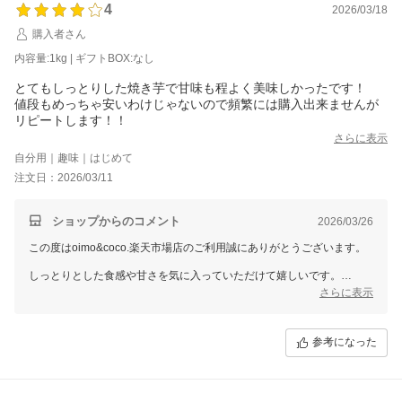
4
2026/03/18
購入者さん
内容量:1kg | ギフトBOX:なし
とてもしっとりした焼き芋で甘味も程よく美味しかったです！
値段もめっちゃ安いわけじゃないので頻繁には購入出来ませんが
リピートします！！
さらに表示
自分用｜趣味｜はじめて
注文日：2026/03/11
ショップからのコメント
2026/03/26
この度はoimo&coco.楽天市場店のご利用誠にありがとうございます。
しっとりとした食感や甘さを気に入っていただけて嬉しいです。
価格についても率直なご意見ありがとうございます。
さらに表示
頻繁には難しい中でも「リピートします」と言っていただけて、とても
励みになります。
参考になった
またご褒美やちょっとした楽しみとして、ぜひ思い出していただけたら
嬉しいです。
ご利用をお待ちしております。