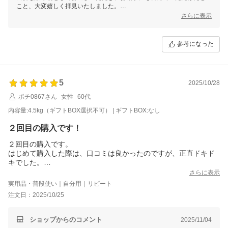
こと、大変嬉しく拝見いたしました。
これからも贈って喜ばれ、ご自身でも楽しんでいただける商品を丁寧に
さらに表示
お届けしてまいります。
またのご利用を心よりお待ちしております。
参考になった
5
2025/10/28
ポチ0867さん
女性
60代
内容量:4.5kg（ギフトBOX選択不可） | ギフトBOX:なし
２回目の購入です！
２回目の購入です。
はじめて購入した際は、口コミは良かったのですが、正直ドキド
キでした。
実際食べて、びっくり！予想を上回る美味しさ。
さらに表示
結局すぐに食べ終わってしまい２回目の購入、それも２倍量
実用品・普段使い｜自分用｜リピート
（笑）
注文日：2025/10/25
また次回も購入したいと思っています。
ショップからのコメント
2025/11/04