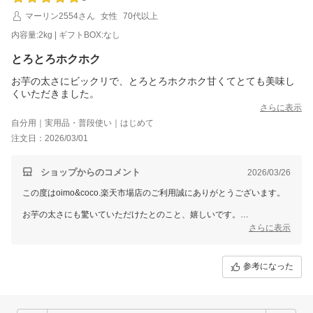
マーリン2554さん
女性
70代以上
内容量:2kg | ギフトBOX:なし
とろとろホクホク
お芋の太さにビックリで、とろとろホクホク甘くてとても美味し
くいただきました。
さらに表示
自分用｜実用品・普段使い｜はじめて
注文日：2026/03/01
ショップからのコメント
2026/03/26
この度はoimo&coco.楽天市場店のご利用誠にありがとうございます。
お芋の太さにも驚いていただけたとのこと、嬉しいです。
とろとろでホクホク、甘さもしっかり感じていただけて何よりです。
さらに表示
美味しく召し上がっていただけてとても励みになります。
またのご利用をお待ちしております。
参考になった