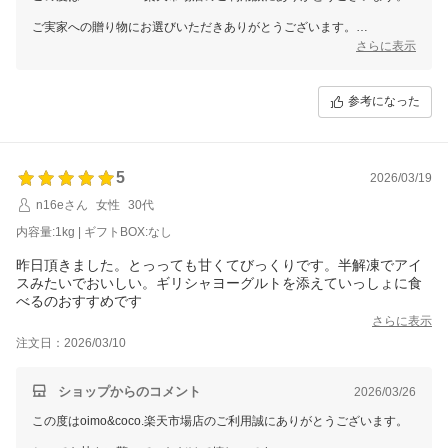
ご実家への贈り物にお選びいただきありがとうございます。
喜んでいただけたとのこと、とても嬉しいです。
さらに表示
また贈り物やご自宅用にも、ぜひご利用ください。お待ちしておりま
す。
参考になった
5
2026/03/19
n16eさん
女性
30代
内容量:1kg | ギフトBOX:なし
昨日頂きました。とっっても甘くてびっくりです。半解凍でアイ
スみたいでおいしい。ギリシャヨーグルトを添えていっしょに食
べるのおすすめです
さらに表示
注文日：2026/03/10
ショップからのコメント
2026/03/26
この度はoimo&coco.楽天市場店のご利用誠にありがとうございます。