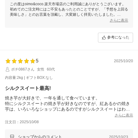
この度はoimo&coco.楽天市場店のご利用誠にありがとうございます。
初めてのご注文時にはご不安もあったとのことですが、「予想を上回る
美味しさ」とのお言葉を頂戴し、大変嬉しく拝見いたしました。
リピートで、しかも倍量をご注文くださったとのこと、心より感謝申し
さらに表示
上げます。
これからもご期待に添えるよう、丁寧にお作りしてまいります。
またのご利用を心よりお待ちしております。
参考になった
5
2025/10/20
ポチ0867さん
女性
60代
内容量:2kg | ギフトBOX:なし
シルクスイート最高!
焼き芋が大好きで、一年を通して食べています。
特にシルクスイートの焼き芋が好きなのですが、紅あるかの焼き
芋は、いろいろなショップにあるのですがシルクスイートはわず
かです。
さらに表示
今回こちらで見つけ嬉しくてたまりません。
注文日：2025/10/08
食べるのが楽しみです。
食べました!
最高!
ショップからのコメント
2025/10/23