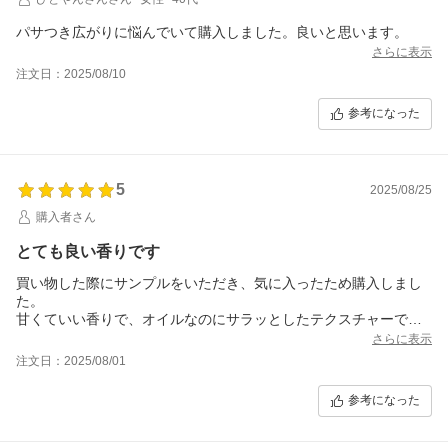
パサつき広がりに悩んでいて購入しました。良いと思います。
さらに表示
注文日：2025/08/10
参考になった
5
2025/08/25
購入者さん
とても良い香りです
買い物した際にサンプルをいただき、気に入ったため購入しまし
た。
甘くていい香りで、オイルなのにサラッとしたテクスチャーで髪
もベタつかずにまとまり、翌朝のスタイリングも楽でとても気に
さらに表示
入っています。
注文日：2025/08/01
お風呂上がりに手持ちのミスト+ミルクをつけてドライヤーで8割
がた乾かしたあと、仕上げにこちらを毛先中心に1スポイト揉み込
参考になった
んでから乾かしています。