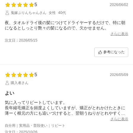
5
2026/06/02
鬼嫁ぷりんちゃんさん
女性
40代
夜、タオルドライ後の髪につけてドライヤーするだけで、特に朝
になるとしっとり艶々の髪になるので、欠かせません。
さらに表示
注文日：2026/05/15
参考になった
5
2026/05/09
購入者さん
よい
気に入ってリピートしています。
長年縮毛矯正を頻度よくしていますが、矯正がとれかけたときに
薄ーく根元の方にも追いづけすると、翌朝うねりがとれやすくあ
まり矯正が取れているのが目立たなくなります。
さらに表示
毛先の傷みまでは改善に程遠い(矯正がなにせ髪を傷めているので)
自分用｜実用品・普段使い｜リピート
ですが、このオイルはしっとりしすぎず塗ってもサラッとして、
注文日：2025/10/26