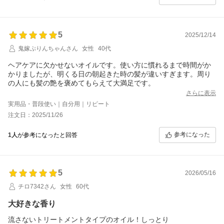
5
2025/12/14
鬼嫁ぷりんちゃんさん
女性
40代
ヘアケアに欠かせないオイルです。使い方に慣れるまで時間がか
かりましたが、明くる日の朝起きた時の髪が違いすぎます。周り
の人にも髪の艶を褒めてもらえて大満足です。
さらに表示
実用品・普段使い｜自分用｜リピート
注文日：2025/11/26
参考になった
1人
が参考になったと回答
5
2026/05/16
チロ7342さん
女性
60代
大好きな香り
流さないトリートメントタイプのオイル！しっとり