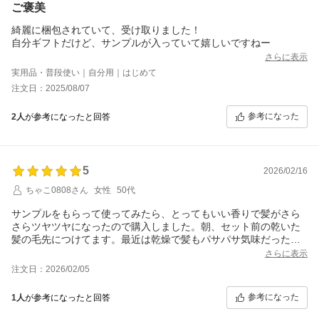
ご褒美
綺麗に梱包されていて、受け取りました！
自分ギフトだけど、サンプルが入っていて嬉しいですねー
さらに表示
実用品・普段使い｜自分用｜はじめて
注文日：2025/08/07
参考になった
2人
が参考になったと回答
5
2026/02/16
ちゃこ0808さん
女性
50代
サンプルをもらって使ってみたら、とってもいい香りで髪がさら
さらツヤツヤになったので購入しました。朝、セット前の乾いた
髪の毛先につけてます。最近は乾燥で髪もパサパサ気味だったの
でしっとりいい感じです。そして、日中にふとした時にいい香り
さらに表示
がするのが気に入ってます。
注文日：2026/02/05
参考になった
1人
が参考になったと回答