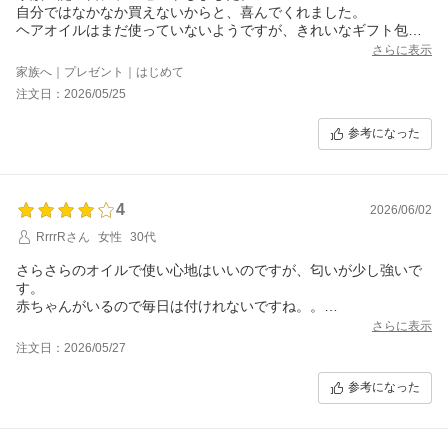
自分ではなかなか買えないからと、喜んでくれました。
ヘアオイルはまだ使っていないようですが、きれいなギフト包装
と、化粧品のサンプルも嬉しかったと言っていました。
さらに表示
ちょうどクーポンもあったので助かりました。
家族へ｜プレゼント｜はじめて
ありがとうございました。
注文日：2026/05/25
参考になった
4
2026/06/02
RrrrRさん
女性
30代
さらさらのオイルで使い心地はいいのですが、匂いが少し強いで
す。
赤ちゃんがいるので毎日は付けれないですね。。
普段使いに他のオイルを探します。
さらに表示
注文日：2026/05/27
参考になった