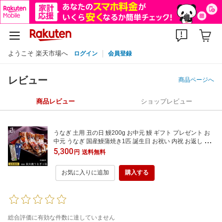
ようこそ 楽天市場へ
ログイン
会員登録
レビュー
商品ページへ
商品レビュー
ショップレビュー
うなぎ 土用 丑の日 鰻200g お中元 鰻 ギフト プレゼント お
中元 うなぎ 国産鰻蒲焼き1匹 誕生日 お祝い 内祝 お返し 食
べ物 グルメ 国産 うなぎ ウナギ 鰻 蒲焼き 炭焼き 長蒲焼 炭
5,300
円
送料無料
火焼き お取り寄せ 贈り物 料亭の味 割烹 日本料理 清元
お気に入りに追加
購入する
総合評価に有効な件数に達していません