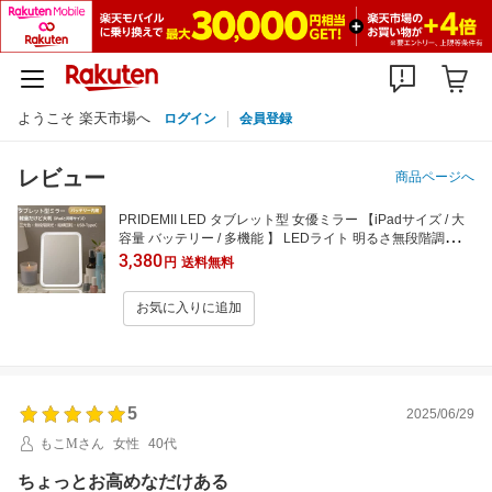
ようこそ 楽天市場へ
ログイン
会員登録
レビュー
商品ページへ
PRIDEMII LED タブレット型 女優ミラー 【iPadサイズ / 大
容量 バッテリー / 多機能 】 LEDライト 明るさ無段階調光 3
色モード USBタイプC充電対応 化粧鏡 卓上ミラー 折立ミラ
3,380
円
送料無料
ー
お気に入りに追加
5
2025/06/29
もこMさん
女性
40代
ちょっとお高めなだけある