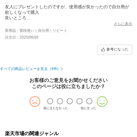
友人にプレゼントしたのですが、使用感が良かったので自分用が
欲しくなって購入
良いところ
・ちゃんと明るい
さらに表示
・明るさの調節が出来る
実用品・普段使い｜自分用｜リピート
・充電出来るのでコード無しでも使える
注文日：2025/06/26
・鏡面に顔が全部映せる大きさがある
明るさは日暮前の部屋の暗さでもお化粧出来るくらい。天井の白
参考になった
色灯の真下で灯りに顔を向けながら使っても顔に光が当たってい
るのが分かる位です
困るかもしれないところ
・鏡面をカバーする機構がないので(了承して購入しています)持ち
すべての商品レビューを見る（9件)
歩くなら何かに包まないと
・消す時にスイッチを3回押すのが面倒になるかも(オンオフスイ
お客様のご意見をお聞かせください
ッチが無い)
このページは役に立ちましたか？
・目が慣れるまで眩しい(黒目にライトの四角が浮かびます)
届いたところの充電状態で十分使えているため、追加充電もして
おらず、充電にかかる時間や、耐久性などはまだ分かりません
が、いまのところ満足です。
役に立たなかった
役に立った
楽天市場の関連ジャンル