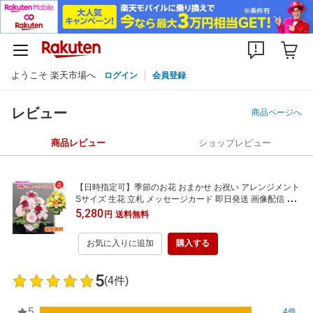
ようこそ 楽天市場へ
ログイン
会員登録
レビュー
商品ページへ
商品レビュー
ショップレビュー
【日時指定可】季節のお花 おまかせ お祝い アレンジメント
Sサイズ 生花 立札 メッセージカード 即日発送 画像配信 日
時指定 送料無料 母の日 誕生日 開店祝 周年 結婚 入学 卒業
5,280
円
送料無料
退職 送別
お気に入りに追加
購入する
5
(4件)
5
4件