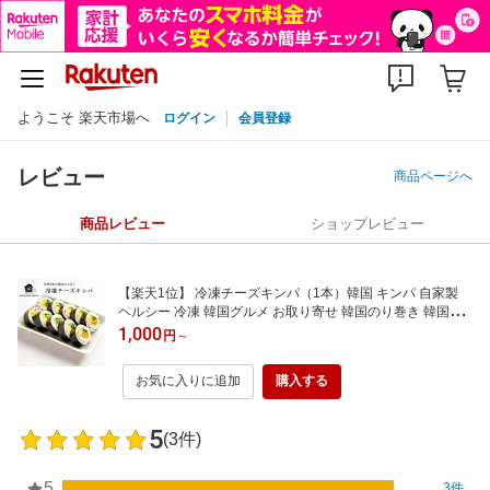
ようこそ 楽天市場へ
ログイン
会員登録
レビュー
商品ページへ
商品レビュー
ショップレビュー
【楽天1位】 冷凍チーズキンパ（1本）韓国 キンパ 自家製
ヘルシー 冷凍 韓国グルメ お取り寄せ 韓国のり巻き 韓国惣
菜 チーズ きんぱ
1,000
円
～
お気に入りに追加
購入する
5
(3件)
5
3件