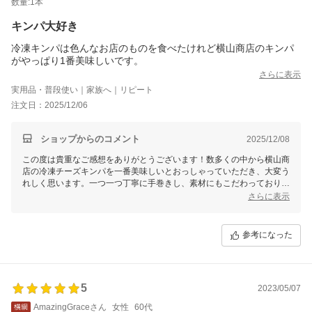
数量:1本
キンパ大好き
冷凍キンパは色んなお店のものを食べたけれど横山商店のキンパ
がやっぱり1番美味しいです。
さらに表示
実用品・普段使い｜家族へ｜リピート
注文日：2025/12/06
ショップからのコメント
2025/12/08
この度は貴重なご感想をありがとうございます！数多くの中から横山商
店の冷凍チーズキンパを一番美味しいとおっしゃっていただき、大変う
れしく思います。一つ一つ丁寧に手巻きし、素材にもこだわっておりま
すので、またご満足いただけたようで何よりです。今後ともぜひご利用
さらに表示
いただけると幸いです！またのご注文を心よりお待ちしております。
参考になった
5
2023/05/07
AmazingGraceさん
女性
60代