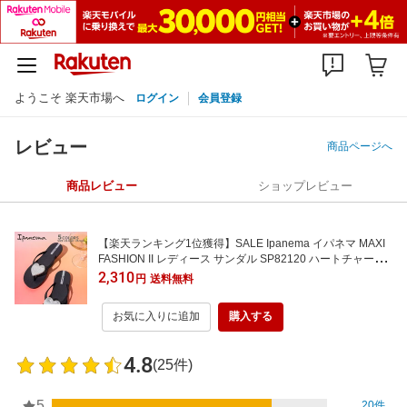
ようこそ 楽天市場へ
ログイン
会員登録
レビュー
商品ページへ
商品レビュー
ショップレビュー
【楽天ランキング1位獲得】SALE Ipanema イパネマ MAXI
FASHION II レディース サンダル SP82120 ハートチャーム
トングサンダル ブロンズ ブラック ブラウン ベージュ グリ
2,310
円
送料無料
ーン 返品不可
お気に入りに追加
購入する
4.8
(25件)
5
20件