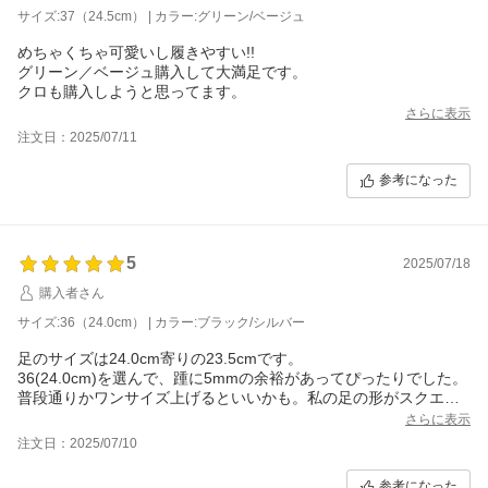
サイズ:37（24.5cm） | カラー:グリーン/ベージュ
めちゃくちゃ可愛いし履きやすい!!
グリーン／ベージュ購入して大満足です。
クロも購入しようと思ってます。
さらに表示
注文日：2025/07/11
参考になった
5
2025/07/18
購入者さん
サイズ:36（24.0cm） | カラー:ブラック/シルバー
足のサイズは24.0cm寄りの23.5cmです。
36(24.0cm)を選んで、踵に5mmの余裕があってぴったりでした。
普段通りかワンサイズ上げるといいかも。私の足の形がスクエア
型でびっくりするほど似合わないけど気に入ってるから履く！笑
さらに表示
注文日：2025/07/10
参考になった