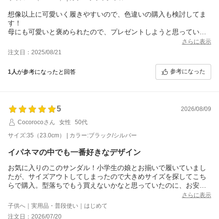
想像以上に可愛いく履きやすいので、色違いの購入も検討してま
す！
母にも可愛いと褒められたので、プレゼントしようと思っていま
す。
さらに表示
ただ、サイズが若干大きめな気がします><
注文日：2025/08/21
今回購入したサイズが在庫がある中でいちばん小さいサイズだっ
たので、今後ブラックの22センチの再入荷があると嬉しいです！
参考になった
1人
が参考になったと回答
5
2026/08/09
Cocorocoさん
女性
50代
サイズ:35（23.0cm） | カラー:ブラック/シルバー
イパネマの中でも一番好きなデザイン
お気に入りのこのサンダル！小学生の娘とお揃いで履いていまし
たが、サイズアウトしてしまったので大きめサイズを探してこち
らで購入。型落ちでもう買えないかなと思っていたのに、お安く
買えて大満足！やっぱりかわいい！！
さらに表示
子供へ｜実用品・普段使い｜はじめて
注文日：2026/07/20