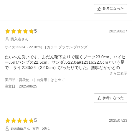
た作りです。
参考になった
5
2025/08/27
購入者さん
サイズ:33/34（22.0cm） | カラー:ブラウン/ブロンズ
たいへん良いです。ふだん靴下ありで履くブーツ23.0cm、ハイヒ
ールのパンプス22.5cm、サンダル22.0&#12316;22.5cmという足
で、サイズ33/34（22.0cm）ぴったりでした。無駄なかかとの空
きもなく、鼻緒/爪先部分が詰まってしまうこともなく。もうひと
さらに表示
つ色違い買おうかな。
実用品・普段使い｜自分用｜はじめて
注文日：2025/08/25
参考になった
5
2025/07/23
skashiaさん
女性
50代