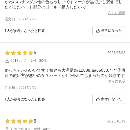
かわいいサンダル他の色も欲しいですマークが黒で少し残念でし
たがまたハート部分のゴールド購入したいです
さらに表示
注文日：2024/07/22
参考になった
1人
が参考になったと回答
5
2023/07/08
2918aさん
女性
30代
めっちゃかわいいです！娘達も大満足&#11088;&#65038;ただ子供
達の使い方が悪いのか？ハートが1つ外れてしまったのが残念です
さらに表示
注文日：2023/06/20
参考になった
1人
が参考になったと回答
5
2023/10/19
らおぞあさん
女性
40代