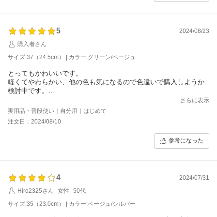
5
2024/08/23
購入者さん
サイズ:37（24.5cm） | カラー:グリーン/ベージュ
とってもかわいいです。
軽くてやわらかい、他の色も気になるので色違いで購入しようか
検討中です。
ちなみに25センチの足で37がぴったりでした。
さらに表示
実用品・普段使い｜自分用｜はじめて
注文日：2024/08/10
参考になった
4
2024/07/31
Hiro2325さん
女性
50代
サイズ:35（23.0cm） | カラー:ベージュ/シルバー