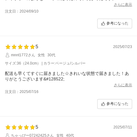
少し気になるのは、ハートが大きすぎて…なんか恥ずかしいで
さらに表示
す。
注文日：2024/09/10
たくさん履いても壊れないことを願います。
普段は23.5センチの靴を履いています。
参考になった
トングにガッツリ当たらない感じでゆるく履くとちょうどよく…
トングにしっかりフィットさせて履くならもうワンサイズ小さい
ほうが良かったて感じです。
5
2025/07/23
mnnt1772さん
女性
30代
サイズ:36（24.0cm） | カラー:ベージュ/シルバー
配送も早くてすぐに届きました☆きれいな状態で届きました！あ
りがとうございます&#128522;
さらに表示
注文日：2025/07/16
参考になった
5
2025/07/11
ちゃっぴー07242425さん
女性
40代