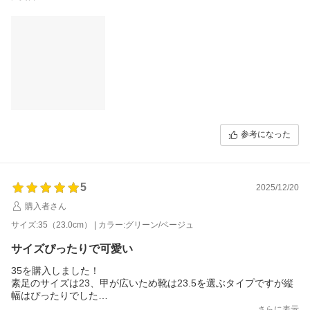
参考になった
5
2025/12/20
購入者さん
サイズ:35（23.0cm） | カラー:グリーン/ベージュ
サイズぴったりで可愛い
35を購入しました！
素足のサイズは23、甲が広いため靴は23.5を選ぶタイプですが縦
幅はぴったりでした
横幅は小指の爪先分ほど外に出ます(笑)
さらに表示