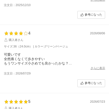
とはいえデザインが可愛いので個人的には気にならず満足です！
注文日：2025/12/10
同じIpanemaでハートなしのものを持っていましたが、こちらは
それより少しホールド力がある気がします(笑)
参考になった
4
2026/08/06
購入者さん
サイズ:36（24.0cm） | カラー:グリーン/ベージュ
可愛いです
全然痛くなくて歩きやすい
もうワンサイズ小さめでも良かったかな？
とも思いますが
さらに表示
注文日：2026/07/29
参考になった
5
2026/07/23
購入者さん