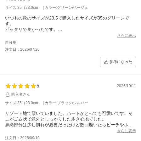
サイズ:35（23.0cm） | カラー:グリーン/ベージュ
いつもの靴のサイズが23.5で購入したサイズが35のグリーンで
す。
ピッタリで良かったです。
デザインもとても可愛いです。
さらに表示
自分用
注文日：2026/07/20
参考になった
5
2025/10/11
購入者さん
サイズ:35（23.0cm） | カラー:ブラック/シルバー
リゾート地で履いていました。ハートがとっても可愛いです。そ
こがゴム状で意外としっかりした歩き心地でした。
鼻緒部分は少し慣れが必要だったけど数回履いたらビーチやホテ
ル周辺を散歩する分には快適でした。ビーサンはほぼ使い捨てに
さらに表示
なるものも多い中これは数シーズン行けそうなくらいしっかりし
注文日：2025/09/10