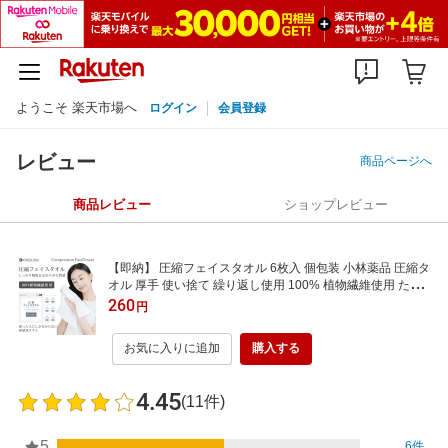
ようこそ 楽天市場へ
ログイン
会員登録
レビュー
商品ページへ
商品レビュー
ショップレビュー
【即納】 圧縮フェイスタオル 6枚入 個包装 小林薬品 圧縮タ
オル 厚手 使い捨て 繰り返し使用 100% 植物繊維使用 たっ
ぷり吸水 なめらか感触 介護 防災 旅行 出張 掃除 非常用 アウ
260
円
トドア コンパクト 携帯 フェイシャルタオル フェイスタオル
KO293
お気に入りに追加
購入する
4.45
(11件)
5
6件