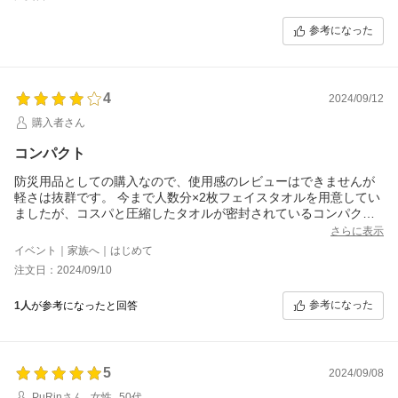
参考になった
4
2024/09/12
購入者さん
コンパクト
防災用品としての購入なので、使用感のレビューはできませんが
軽さは抜群です。 今まで人数分×2枚フェイスタオルを用意してい
ましたが、コスパと圧縮したタオルが密封されているコンパクト
さ、清潔への安心感もあります。
さらに表示
一応「衛生上人体への使用は使い捨てが前提」と注意書きがあり
イベント｜家族へ｜はじめて
ますが、それは布製のタオルでも変わらないので問題ないと思っ
注文日：2024/09/10
ています。
参考になった
1人
が参考になったと回答
5
2024/09/08
PuRinさん
女性
50代