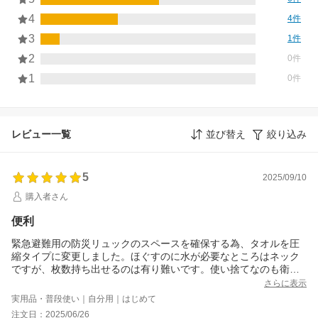
4
4件
3
1件
2
0件
1
0件
レビュー一覧
並び替え
絞り込み
5
2025/09/10
購入者さん
便利
緊急避難用の防災リュックのスペースを確保する為、タオルを圧
縮タイプに変更しました。ほぐすのに水が必要なところはネック
ですが、枚数持ち出せるのは有り難いです。使い捨てなのも衛生
的でいいですね。
さらに表示
実用品・普段使い｜自分用｜はじめて
注文日：2025/06/26