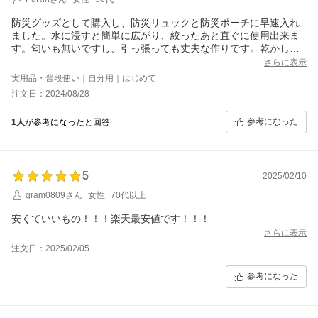
防災グッズとして購入し、防災リュックと防災ポーチに早速入れ
ました。水に浸すと簡単に広がり、絞ったあと直ぐに使用出来ま
す。匂いも無いですし、引っ張っても丈夫な作りです。乾かした
後も、特に問題なく使用できました。使い捨てを推奨されていま
さらに表示
すが、非常時には繰り返し使用できそうです。コンパクトで場所
実用品・普段使い｜自分用｜はじめて
も取らないのがいいですね。
注文日：2024/08/28
参考になった
1人
が参考になったと回答
5
2025/02/10
gram0809さん
女性
70代以上
安くていいもの！！！楽天最安値です！！！
さらに表示
注文日：2025/02/05
参考になった