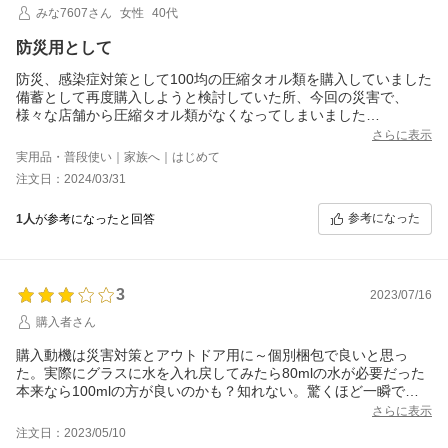
みな7607さん
女性
40代
防災用として
防災、感染症対策として100均の圧縮タオル類を購入していました
備蓄として再度購入しようと検討していた所、今回の災害で、
様々な店舗から圧縮タオル類がなくなってしまいました
その為、品質等も考えて新たな圧縮タオルを探していた所、この
さらに表示
商品を見つけました
実用品・普段使い｜家族へ｜はじめて
早速、防災キットに入れようと思います
注文日：2024/03/31
参考になった
1人
が参考になったと回答
3
2023/07/16
購入者さん
購入動機は災害対策とアウトドア用に～個別梱包で良いと思っ
た。実際にグラスに水を入れ戻してみたら80mlの水が必要だった
本来なら100mlの方が良いのかも？知れない。驚くほど一瞬で膨
らんだ。丈夫だし使用感も良いが災害時に水があるだろうか？キ
さらに表示
ャンプ等でシャワー後には乾いたタオルが欲しいのに濡れている
注文日：2023/05/10
のは如何な物か？幅は良いが長さが中途半端で短いと感じた。今