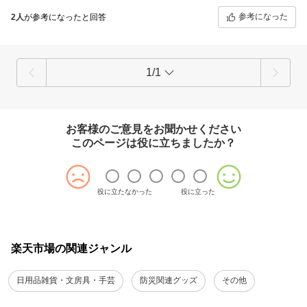
回～試験的に開封し試してみたが軽く洗って干して乾燥してみた
参考になった
2人
が参考になったと回答
ら毛羽立つものの5回程度なら十分に使用可だった。丈夫なのは確
かだ。
1/1
お客様のご意見をお聞かせください
このページは役に立ちましたか？
役に立たなかった
役に立った
楽天市場の関連ジャンル
日用品雑貨・文房具・手芸
防災関連グッズ
その他