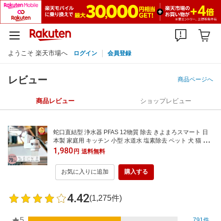
ようこそ 楽天市場へ
ログイン
会員登録
レビュー
商品ページへ
商品レビュー
ショップレビュー
蛇口直結型 浄水器 PFAS 12物質 除去 きよまろスマート 日
本製 家庭用 キッチン 小型 水道水 塩素除去 ペット 犬 猫 安
心 安全 飲み水 おいしい水 美味しい水 カートリッジ 1個付
1,980
円
送料無料
飲料水 本体 節約 節水 ろ過 浄水 健康 コンパクト 蛇口 国産
おすすめ 水 2L
お気に入りに追加
購入する
4.42
(1,275件)
5
791件