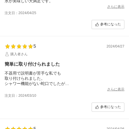
水が美味しい大満足です。
さらに表示
注文日：2024/04/25
参考になった
5
2024/04/27
購入者さん
簡単に取り付けられました
不器用で説明書が苦手な私でも
取り付けられました。
シャワー機能がない蛇口でしたが
シャワーも普通のも使えて嬉しい。
さらに表示
美味しい&安全な水になりました。
注文日：2024/03/10
参考になった
5
2024/04/26