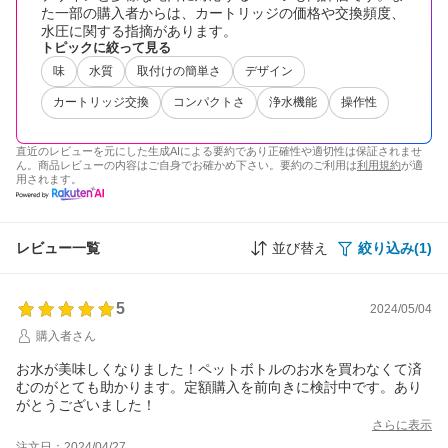
た一部の購入者からは、カートリッジの価格や交換頻度、
水圧に関する指摘があります。
トピックに絞って見る
味
水質
取付けの簡単さ
デザイン
カートリッジ交換
コンパクトさ
浄水機能
操作性
直近のレビューを元にした生成AIによる要約であり正確性や適切性は保証されませ
ん。商品レビューの内容はご自身でお確かめ下さい。要約のご利用は
利用規約
が適
用されます。
レビュー一覧
並び替え
絞り込み(1)
5
2024/05/04
購入者さん
お水が美味しくなりました！ペットボトルのお水を買わなくて済
むのがとても助かります。定額購入を前向きに検討中です。あり
がとうございました！
さらに表示
注文日：2024/04/27