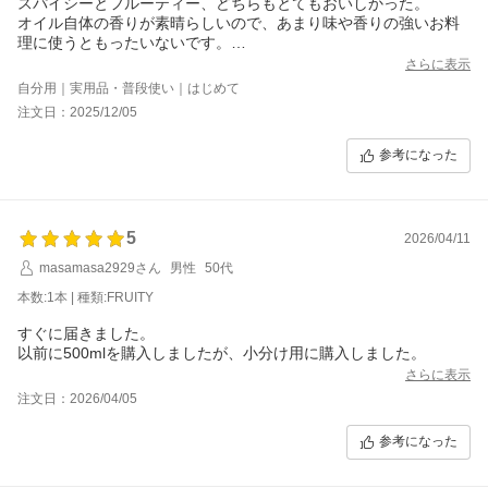
スパイシーとフルーティー、どちらもとてもおいしかった。
オイル自体の香りが素晴らしいので、あまり味や香りの強いお料
理に使うともったいないです。
もっぱらサラダやパンにつけて食べていました。
さらに表示
パンを食べるというよりパンについているオリーブオイルを食べ
自分用｜実用品・普段使い｜はじめて
るような贅沢をさせていただきました。
注文日：2025/12/05
懐が許せばぜひまた購入したいと思います。
参考になった
5
2026/04/11
masamasa2929さん
男性
50代
本数:1本 | 種類:FRUITY
すぐに届きました。
以前に500mlを購入しましたが、小分け用に購入しました。
さらに表示
注文日：2026/04/05
参考になった