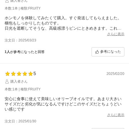
購入者さん
本数:1本 | 種類:FRUITY
ホンモノを体験してみたくて購入。すぐ発送してもらえました。
梱包もしっかりしたものです。
日光を遮断してそうな、高級感漂うビンにときめきます。これで
美肌ゲットやで！とウキウキでスプーン一杯ほどテイスティン
さらに表示
グ。雑味がなくとても爽やか。普段使っているものとは全然違っ
注文日：2025/03/23
ていて驚きました。注ぎ口も垂れにくい形状になっていて良いな
と思いました。サラダやパンにとてもよく合いそうです。スパイ
参考になった
1人
が参考になったと回答
シーも試したい！
5
2025/02/20
購入者さん
本数:1本 | 種類:FRUITY
安心に食事に使えて美味しいオリーブオイルです。あまり大きい
サイズだと劣化が気になるんですけどこのサイズだとちょうどい
い感じです
さらに表示
注文日：2025/01/30