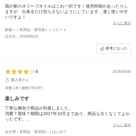
我が家のオリーブオイルはこれ一択です！発売時期があったりし
ますが、出来るだけ切らさないようにしています。凄く使いやす
いですよ！
さらに表示
家族へ｜実用品・普段使い｜リピート
注文日：2026/06/13
参考になった
4
2026/04/30
購入者さん
本数:1本 | 種類:FRUITY
楽しみです
丁寧な梱包で商品が到着しました。
消費？賞味？期限は2027年10月まであり、商品も古くなくてよか
ったです。
今、別のメーカーを使っていて、まだこの商品を開けていないの
さらに表示
で味はわかりませんが
自分用｜実用品・普段使い｜はじめて
期待しています。