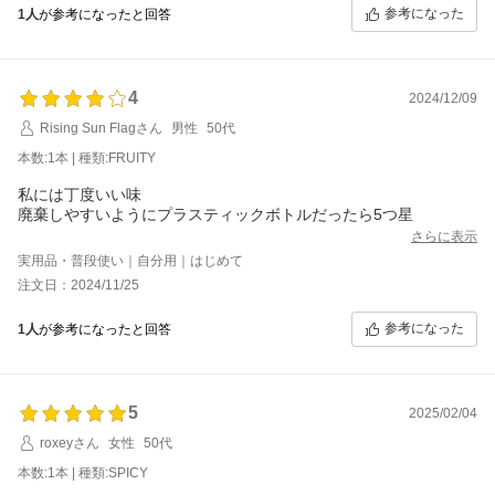
参考になった
1人
が参考になったと回答
4
2024/12/09
Rising Sun Flagさん
男性
50代
本数:1本 | 種類:FRUITY
私には丁度いい味
廃棄しやすいようにプラスティックボトルだったら5つ星
さらに表示
実用品・普段使い｜自分用｜はじめて
注文日：2024/11/25
参考になった
1人
が参考になったと回答
5
2025/02/04
roxeyさん
女性
50代
本数:1本 | 種類:SPICY