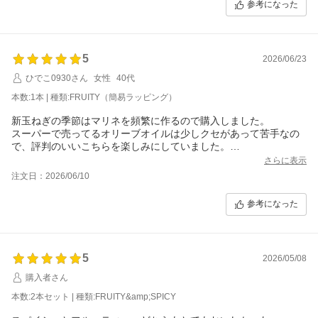
参考になった
ーティです。これを活かして美味しいものを作りたいです！！
5
2026/06/23
ひでこ0930さん
女性
40代
本数:1本 | 種類:FRUITY（簡易ラッピング）
新玉ねぎの季節はマリネを頻繁に作るので購入しました。
スーパーで売ってるオリーブオイルは少しクセがあって苦手なの
で、評判のいいこちらを楽しみにしていました。
とても美味しかったので次は料理に合わせてスパイシーも試した
さらに表示
いです。
注文日：2026/06/10
参考になった
5
2026/05/08
購入者さん
本数:2本セット | 種類:FRUITY&amp;SPICY