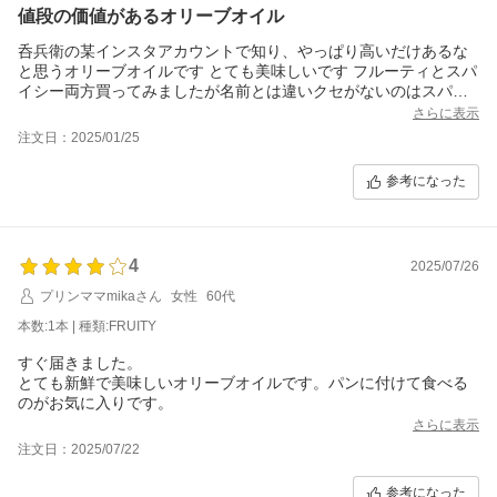
値段の価値があるオリーブオイル
呑兵衛の某インスタアカウントで知り、やっぱり高いだけあるな
と思うオリーブオイルです とても美味しいです フルーティとスパ
イシー両方買ってみましたが名前とは違いクセがないのはスパイ
シーの方です フルーティはオリーブオイルを主張する感じ 私はそ
さらに表示
ちらの方が好みですがパンにつけたりそのものを味わいたいけど
注文日：2025/01/25
風味が強すぎるのはと思われる方はスパイシーの方をお勧めしま
す 刺すような刺激はなく上品な味わいです 間違えて小さい方を買
参考になった
ってしまいましたが劣化しないうちに使いたいなら小さい方を頻
繁に買うほうがいいかもしれません 私が加熱するとき以外はこれ
です 値段が上がらないといいな
4
2025/07/26
プリンママmikaさん
女性
60代
本数:1本 | 種類:FRUITY
すぐ届きました。
とても新鮮で美味しいオリーブオイルです。パンに付けて食べる
のがお気に入りです。
さらに表示
注文日：2025/07/22
参考になった