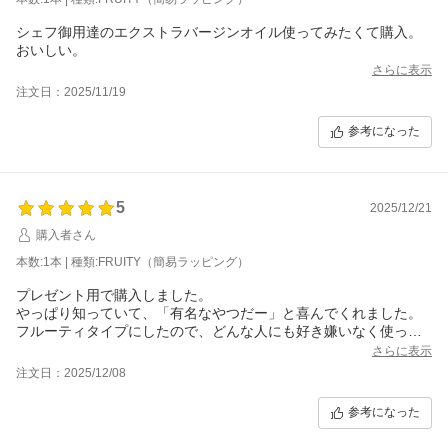
シェフ御用達のエクストラバージンオイル使ってみたくて購入。
おいしい。
さらに表示
注文日：2025/11/19
参考になった
5
2025/12/21
購入者さん
本数:1本 | 種類:FRUITY（簡易ラッピング）
プレゼント用で購入しました。
やっぱり知っていて、「有名なやつだー」と喜んでくれました。
フルーティタイプにしたので、どんな人にも好き嫌いなく使って
もらえそうです。
さらに表示
注文日：2025/12/08
参考になった