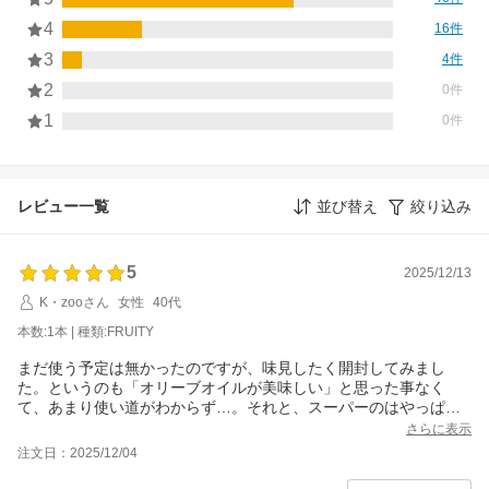
4
16件
3
4件
2
0件
1
0件
レビュー一覧
並び替え
絞り込み
5
2025/12/13
K・zooさん
女性
40代
本数:1本 | 種類:FRUITY
まだ使う予定は無かったのですが、味見したく開封してみまし
た。というのも「オリーブオイルが美味しい」と思った事なく
て、あまり使い道がわからず…。それと、スーパーのはやっぱり
癖が苦手で。でも美味しいイタリアンのサラダとか、憧れがあっ
さらに表示
て、口コミの多さからこちらが少しお得になっていたので購入し
注文日：2025/12/04
てみました。とりあえず、スプーンに少し出して食べてみたらと
てもフラッシュなオリーブの良い香り。癖全くなし、ほんとフル