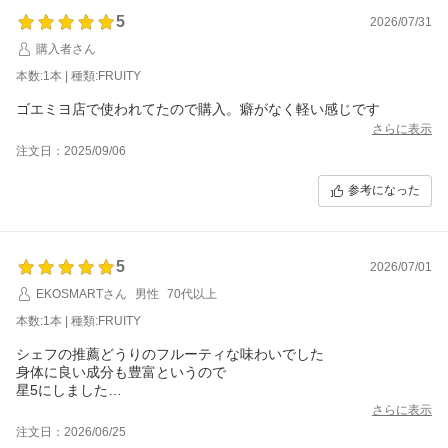
5
2026/07/31
購入者さん
本数:1本 | 種類:FRUITY
ゴエミヨ店で使われてたので購入。癖がなく軽い感じです
さらに表示
注文日：2025/09/06
参考になった
5
2026/07/01
EKOSMARTさん
男性
70代以上
本数:1本 | 種類:FRUITY
シェフの推薦どうりのフルーティな味わいでした
身体に良い成分も豊富というので
星5にしました
普段オリーブオイルなど開封後の期間が長くなることがあるので2
さらに表示
50ml
注文日：2026/06/25