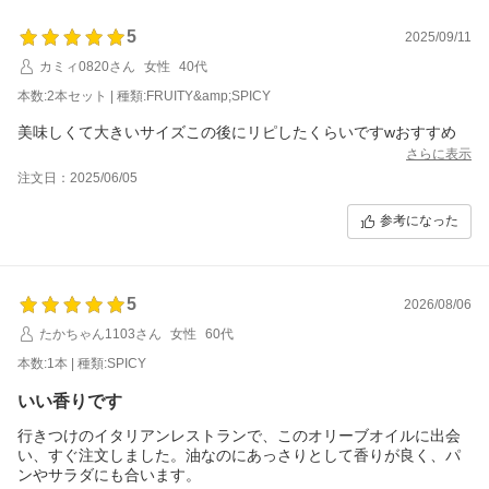
5
2025/09/11
カミィ0820さん
女性
40代
本数:2本セット | 種類:FRUITY&amp;SPICY
美味しくて大きいサイズこの後にリピしたくらいですwおすすめ
さらに表示
注文日：2025/06/05
参考になった
5
2026/08/06
たかちゃん1103さん
女性
60代
本数:1本 | 種類:SPICY
いい香りです
行きつけのイタリアンレストランで、このオリーブオイルに出会
い、すぐ注文しました。油なのにあっさりとして香りが良く、パ
ンやサラダにも合います。