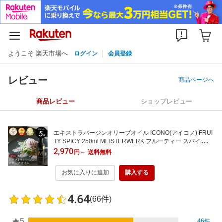
ようこそ 楽天市場へ
ログイン
会員登録
レビュー
商品ページへ
商品レビュー
ショップレビュー
エキストラバージンオリーブオイル ICONO(アイコノ) FRUI
TY SPICY 250ml MEISTERWERK フルーティー スパイシー
エクストラバージン オリーブ油 エキストラヴァージン 酸度
2,970
円
～
送料無料
0.2％ olive oil 無添加 送料無料
お気に入りに追加
購入する
4.64
(66件)
5
46件