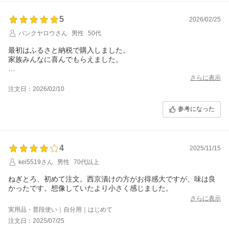
5
2026/02/25
パンクヤロウさん
男性
50代
最初はふるさと納税で購入しました。
家族みんなに喜んでもらえました。
前回は通常購入、今回も通常購入と3回購入しましたが、品質も良
さらに表示
くとにかく美味しい！
注文日：2026/02/10
発送も早く1週間以内に届きました。
また機会があれば利用させて頂きます。
参考になった
4
2025/11/15
kei5519さん
男性
70代以上
ねぎとろ、初めて注文。西京漬けの方がお得感大ですが、味は良
かったです。想像していたより小さく感じました。
さらに表示
実用品・普段使い｜自分用｜はじめて
注文日：2025/07/25