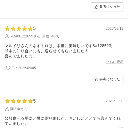
参考になった
5
2025/09/12
Yuta06122655さん
男性
40代
マルイリさんのネギトロは、本当に美味しいです&#128523;
熊本の知り合いにも、送らせてもらいました！
喜んでました☆
マグロの卸売直の味わいを感じます。
さらに表示
是非、ご賞味ください♪
注文日：2025/09/05
ちなみに、南マグロのネギトロも絶品です&#128523;
参考になった
5
2025/08/30
購入者さん
普段食べる用にと母に贈りました。おいしいととても喜んでくれ
ていました。