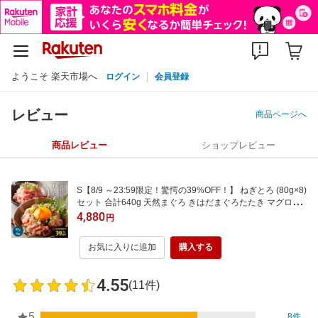
ようこそ 楽天市場へ
ログイン
会員登録
レビュー
商品ページへ
商品レビュー
ショップレビュー
S【8/9 ～23:59限定！驚愕の39%OFF！】 ねぎとろ (80g×8)
セット 合計640g 天然まぐろ きはだまぐろたたき マグロた
たき ネギトロ 魚 プレゼント 焼津産 国産 詰め合わせ 海鮮 ト
4,880
円
ロ 非常食 保存食 冷凍ストック 健康 時短 中容量化 sale SAL
E セール
お気に入りに追加
購入する
4.55
(11件)
5
8件