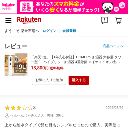
ようこそ 楽天市場へ
ログイン
会員登録
レビュー
商品ページへ
「楽天1位」【1年安心保証】HOMERS 加湿器 大容量 タワ
ー型 9L ハイブリッド加湿器 4重除菌 マイナスイオン機能 U
V除菌 ヒーター機能 高温除菌 6段階加湿量調節 自動湿度調
13,800
円
送料無料
節 タイマー付き アロマ/次亜塩素酸水対応 上部給水 360°回
転噴霧
お気に入りに追加
購入する
3
2026/03/26
べんべんじゃみんさん
男性
30代
上から給水タイプで見た目もシンプルだったので購入。実際使っ