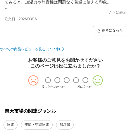
てみると、加湿力や静音性は問題なく普通に使える印象。
ただ正直、値段相応かなという感じです。
さらに表示
注文日：2026/03/16
特に気になったのが給水時で、上から水を入れるときにかなりゆ
っくり注がないと、満タンじゃなくても水が溢れてきます…。こ
参考になった
こはちょっとストレス。
手軽さを求めて上部給水を選んだので、その点は少し期待外れで
した。
すべての商品レビューを見る（717件)
とはいえ基本的な加湿機能はちゃんとしているので、「とりあえ
お客様のご意見をお聞かせください
ず使えればOK」という人にはアリだと思います。
このページは役に立ちましたか？
注文番号：413042-20260316-0296413904
役に立たなかった
役に立った
楽天市場の関連ジャンル
家電
季節・空調家電
加湿器