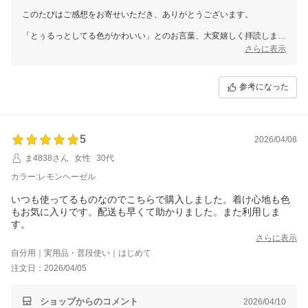
このたびはご感想をお寄せいただき、ありがとうございます。
「とぅるっとしてる色がかわいい」とのお言葉、大変嬉しく拝読しまし
た。色のバリエーションにご興味を持っていただけたこと、心より感謝
さらに表示
申し上げます。
ぜひ、他の色もご検討いただければ幸いです。またのお越しをお待ちし
参考になった
ております。
5
2026/04/08
ま4838さん
女性
30代
カラー:レモンヘーゼル
いつも使ってるものなのでこちらで購入しました。着け心地も色
もお気に入りです。配送も早くて助かりました。また利用しま
す。
さらに表示
自分用｜実用品・普段使い｜はじめて
注文日：2026/04/05
ショップからのコメント
2026/04/10