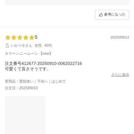
モデルのバリエーションについてのご要望、貴重なご意見として大切に
受け止めさせていただきます。これからもお客様にご満足いただける商
参考になった
品をお届けできるよう努力してまいります。
またのご利用を心よりお待ちしております。
5
2025/09/12
いかぺそさん
女性
40代
カラー:ハニームーン 【new】
注文番号412677-20250910-0062022716
可愛くて良さそうです。
さらに表示
実用品・普段使い｜子供へ｜はじめて
注文日：2025/09/10