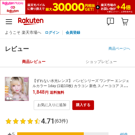
ようこそ 楽天市場へ
ログイン
会員登録
レビュー
商品ページへ
商品レビュー
ショップレビュー
【ずれない水光レンズ】 バンビシリーズ ワンデー エンジェ
ルカラー 1day (1箱10枚) カラコン 新色 スノーココア スノ
ーパープル ハニームーン セサミムーン 度あり 度なし スワ
1,848
円
送料無料
ングレー アーモンド 紫外線カット 益若つばさ 処方箋不要
お気に入りに追加
購入する
4.71
(63件)
5
46件