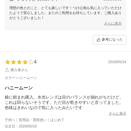
理想の色とのこと、とても嬉しいです！つけ心地も気に入っていただけ
たようで安心しました。またのご利用をお待ちしています。ご購入あり
がとうございました！
さらに表示
参考になった
4
2026/05/24
購入者さん
カラー:ハニームーン
ハニームーン
娘に頼まれ購入。水光レンズは目のバランスが崩れがちだけど、
これは回らないそうです。ただ目が乾きやすいと言ってました。
色味はきれいなので気に入ったみたいです
さらに表示
子供へ｜実用品・普段使い｜はじめて
注文日：2026/05/16