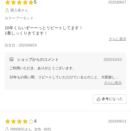
5
2025/09/27
購入者さん
カラー:アーモンド
10年くらいずーーっとリピートしてます！
1番しっくりきてます！
さらに表示
注文日：2025/09/23
ショップからのコメント
2025/10/10
ご利用いただき、ありがとうございます。
10年もの長い間、リピートしていただけているとのこと、大変嬉しく
思います。
さらに表示
「1番しっくりきてます」とのお言葉は、私たちにとっても励みになり
ます。
参考になった
これからもお客様にご満足いただける商品をお届けできるよう、努めて
まいります。
またのご来店を心よりお待ちしております。
4
2025/09/13
RIN0831さん
女性
40代