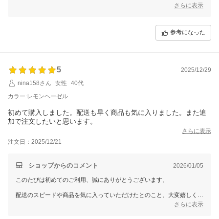
く思います。
さらに表示
お客様にとって良いお買い物となったことが伝わり、私たちも心温まる
思いです。
参考になった
またのご来店を心よりお待ちしております。
5
2025/12/29
nina158さん
女性
40代
カラー:レモンヘーゼル
初めて購入しました。配送も早く商品も気に入りました。また追
加で注文したいと思います。
さらに表示
注文日：2025/12/21
ショップからのコメント
2026/01/05
このたびは初めてのご利用、誠にありがとうございます。
配送のスピードや商品を気に入っていただけたとのこと、大変嬉しく思
います。
さらに表示
追加でのご注文も検討いただけるとのお言葉、心より感謝申し上げま