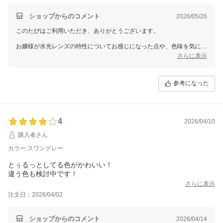
ショップからのコメント
2026/05/26
このたびはご利用いただき、ありがとうございます。
お嬢様が水光レンズの特性についてお感じになった点や、色味を気に入
っていただけたとのこと、大変嬉しく拝読しました。
さらに表示
目が乾きやすいというご意見については、至らぬ部分もございますが、
今後の参考にさせていただきます。
参考になった
またのご来店を心よりお待ちしております。
4
2026/04/10
購入者さん
カラー:スワングレー
とぅるっとしてる色がかわいい！
違う色も検討中です！
さらに表示
注文日：2026/04/02
ショップからのコメント
2026/04/14