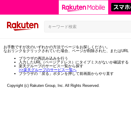
お手数ですが次のいずれかの方法でページをお探しください。
なおリンクをクリックされていた場合、ページが削除された、またはURL
ブラウザの再読み込みを行う
入力したURL（ページアドレス）にタイプミスがないか確認する
楽天グループのサービス一覧から探す
>>
楽天グループのサービス一覧へ
ブラウザの「戻る」ボタンを押して前画面からやり直す
Copyright (c) Rakuten Group, Inc. All Rights Reserved.