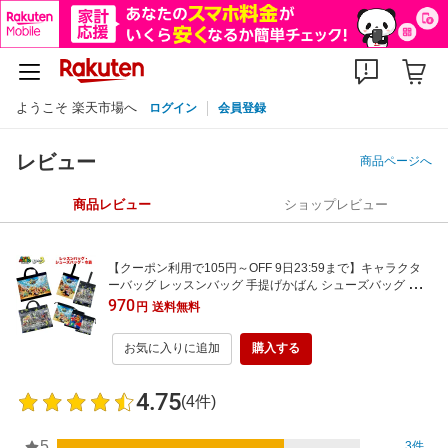
ようこそ 楽天市場へ
ログイン
会員登録
レビュー
商品ページへ
商品レビュー
ショップレビュー
【クーポン利用で105円～OFF 9日23:59まで】キャラクタ
ーバッグ レッスンバッグ 手提げかばん シューズバッグ シュ
ーズ袋 巾着 上履き 上靴 運動靴 体操服入れ キルト 習い事 塾
970
円
送料無料
入園 おけいこ 女の子 男の子 子ども 子供 小学生 新入学 スー
パーマリオ スプラトゥーン
お気に入りに追加
購入する
4.75
(4件)
5
3件