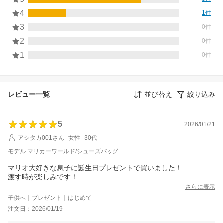
4
1件
3
0件
2
0件
1
0件
レビュー一覧
並び替え
絞り込み
5
2026/01/21
アシタカ001さん
女性
30代
モデル:マリカーワールド/シューズバッグ
マリオ大好きな息子に誕生日プレゼントで買いました！
渡す時が楽しみです！
さらに表示
子供へ｜プレゼント｜はじめて
注文日：2026/01/19