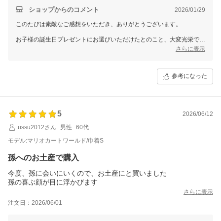
ショップからのコメント
2026/01/29
このたびは素敵なご感想をいただき、ありがとうございます。
お子様の誕生日プレゼントにお選びいただけたとのこと、大変光栄で
す。渡す瞬間の楽しみを感じていただけること、私たちも嬉しく思いま
さらに表示
す。
これからも素敵な思い出を作るお手伝いができるよう努めてまいりま
参考になった
す。ご利用、心より感謝申し上げます。
5
2026/06/12
ussu2012さん
男性
60代
モデル:マリオカートワールド/巾着S
孫へのお土産で購入
今度、孫に会いにいくので、お土産にと買いました
孫の喜ぶ顔が目に浮かびます
さらに表示
注文日：2026/06/01